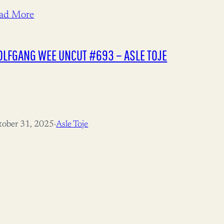
nglende evne til reform. Mange
ad More
mfunnsområder beveger seg saktere enn både
hov og teknologiske muligheter tilsier.…
LFGANG WEE UNCUT #693 – ASLE TOJE
tober 31, 2025
·
Asle Toje