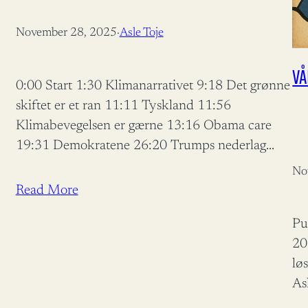
November 28, 2025
·
Asle Toje
VÅ
0:00 Start 1:30 Klimanarrativet 9:18 Det grønne
skiftet er et ran 11:11 Tyskland 11:56
Klimabevegelsen er gærne 13:16 Obama care
19:31 Demokratene 26:20 Trumps nederlag
32:12 Saboterte Bernie Sanders 33:16 Russiske
No
statsmidler i Europa 40:30 Tillit til
Read More
pengesystemet 41:27 Tilliten til pengesystemet
Pu
rakner 44:08 Norges sikkerhet 51:10 EU 52:33
20
EU er fiendtlig mot Norge 56:00…
lø
As
la