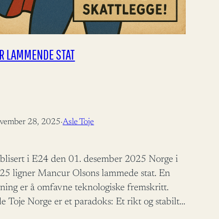
R LAMMENDE STAT
vember 28, 2025
·
Asle Toje
blisert i E24 den 01. desember 2025 Norge i
25 ligner Mancur Olsons lammede stat. En
sning er å omfavne teknologiske fremskritt.
le Toje Norge er et paradoks: Et rikt og stabilt
nd som i dag preges av politisk lammelse og