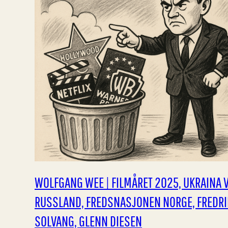
WOLFGANG WEE | FILMÅRET 2025, UKRAINA 
RUSSLAND, FREDSNASJONEN NORGE, FREDRI
SOLVANG, GLENN DIESEN