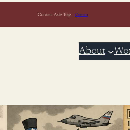
Contact Asle Toje
Contact
About
Wo