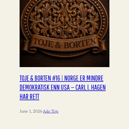
TOJE & BORTEN #16 | NORGE ER MINDRE
DEMOKRATISK ENN USA — CARL I. HAGEN
HAR RETT
June 1, 2026
·
Asle Toje