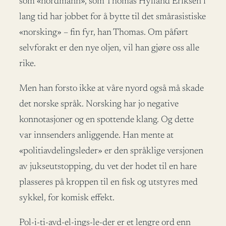
som «nordmann», som Thomas Hylland Eriksen i
lang tid har jobbet for å bytte til det smårasistiske
«norsking» – fin fyr, han Thomas. Om påført
selvforakt er den nye oljen, vil han gjøre oss alle
rike.
Men han forsto ikke at våre nyord også må skade
det norske språk. Norsking har jo negative
konnotasjoner og en spottende klang. Og dette
var innsenders anliggende. Han mente at
«politiavdelingsleder» er den språklige versjonen
av jukseutstopping, du vet der hodet til en hare
plasseres på kroppen til en fisk og utstyres med
sykkel, for komisk effekt.
Pol-i-ti-avd-el-ings-le-der er et lengre ord enn