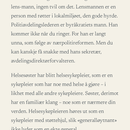
lens-mann, ingen tvil om det. Lensmannen er en
person med røtter i lokalmiljøet, den gode hyrde.
Politiavdelingslederen er byråkratiets mann. Han
kommer ikke når du ringer. For han er langt
unna, som følge av nærpolitireformen. Men du
kan kanskje få snakke med hans sekretær,
avdelingsdirektørforvalteren.
Helsesøster har blitt helsesykepleier, som er en
sykepleier som har noe med helse å gjøre – i
likhet med alle andre sykepleiere. Søster, derimot
har en familiær klang – noe som er nærmere din
verden. Helsesykepleieren høres ut som en
sykepleier med støttehjul, slik «generalløytnant»
ikke lyder som en ekte general.