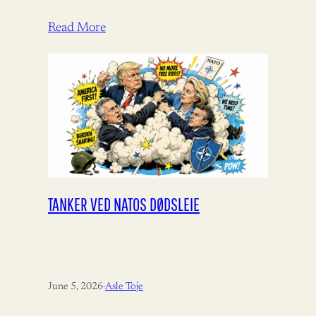
Panorama 09.06.2026 – 06:00 Det
internasjonale bistandsregimet…
Read More
TANKER VED NATOS DØDSLEIE
June 5, 2026
·
Asle Toje