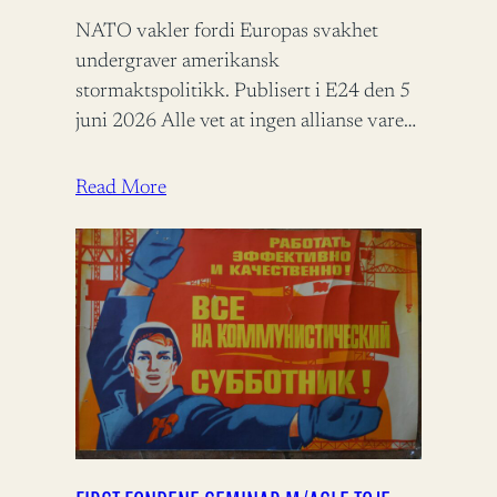
NATO vakler fordi Europas svakhet
undergraver amerikansk
stormaktspolitikk. Publisert i E24 den 5
juni 2026 Alle vet at ingen allianse varer
evig, men når den alliansen vi selv stoler
på…
Read More