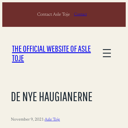
Skip
Contact Asle Toje
to
Contact
content
THE OFFICIAL WEBSITE OF ASLE
TOJE
DE NYE HAUGIANERNE
November 9, 2021
·
Asle Toje