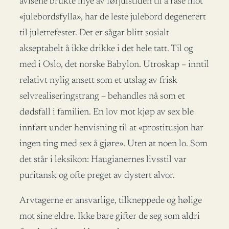
avisene brukte mye av førjulstiden til å rase mot
«julebordsfylla», har de leste julebord degenerert
til juletrefester. Det er sågar blitt sosialt
akseptabelt å ikke drikke i det hele tatt. Til og
med i Oslo, det norske Babylon. Utroskap – inntil
relativt nylig ansett som et utslag av frisk
selvrealiseringstrang – behandles nå som et
dødsfall i familien. En lov mot kjøp av sex ble
innført under henvisning til at «prostitusjon har
ingen ting med sex å gjøre». Uten at noen lo. Som
det står i leksikon: Haugianernes livsstil var
puritansk og ofte preget av dystert alvor.
Arvtagerne er ansvarlige, tilkneppede og hølige
mot sine eldre. Ikke bare gifter de seg som aldri