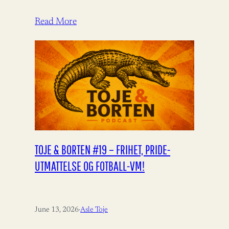
Aukrust fortjener ros for å bidra til
bistandsdebatten.…
Read More
TOJE & BORTEN #19 – FRIHET, PRIDE-
UTMATTELSE OG FOTBALL-VM!
June 13, 2026
·
Asle Toje