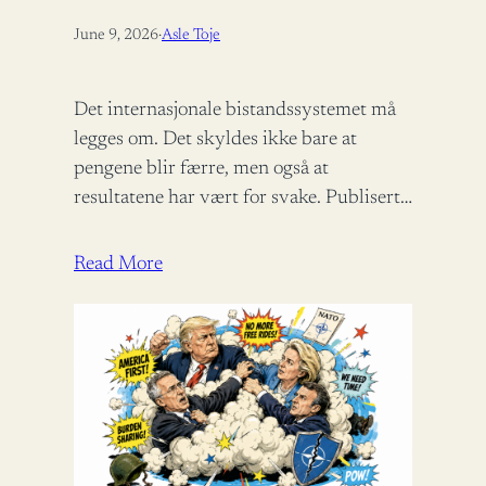
June 9, 2026
·
Asle Toje
Det internasjonale bistandssystemet må
legges om. Det skyldes ikke bare at
pengene blir færre, men også at
resultatene har vært for svake. Publisert i
Panorama 09.06.2026 – 06:00 Det
internasjonale bistandsregimet…
Read More