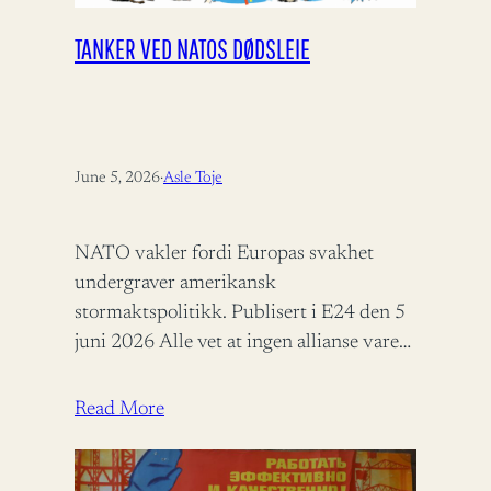
TANKER VED NATOS DØDSLEIE
June 5, 2026
·
Asle Toje
NATO vakler fordi Europas svakhet
undergraver amerikansk
stormaktspolitikk. Publisert i E24 den 5
juni 2026 Alle vet at ingen allianse varer
evig, men når den alliansen vi selv stoler
på…
Read More