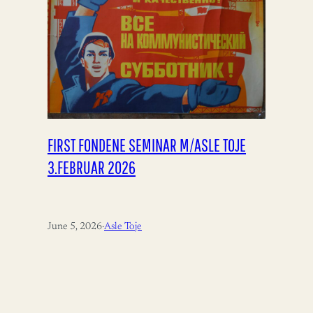
FIRST FONDENE SEMINAR M/ASLE TOJE
3.FEBRUAR 2026
June 5, 2026
·
Asle Toje