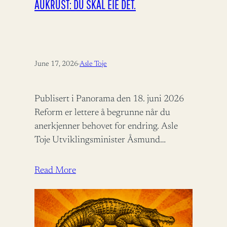
AUKRUST: DU SKAL EIE DET.
June 17, 2026
·
Asle Toje
Publisert i Panorama den 18. juni 2026
Reform er lettere å begrunne når du
anerkjenner behovet for endring. Asle
Toje Utviklingsminister Åsmund
Aukrust fortjener ros for å bidra til
bistandsdebatten.…
Read More