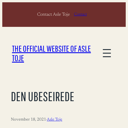
Skip
Contact Asle Toje
to
Contact
content
THE OFFICIAL WEBSITE OF ASLE
TOJE
DEN UBESEIREDE
November 18, 2021
·
Asle Toje