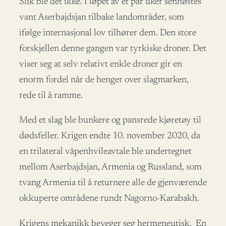
Slik ble det ikke. I løpet av et par uker senhøstes
vant Aserbajdsjan tilbake landområder, som
ifølge internasjonal lov tilhører dem. Den store
forskjellen denne gangen var tyrkiske droner. Det
viser seg at selv relativt enkle droner gir en
enorm fordel når de henger over slagmarken,
rede til å ramme.
Med et slag ble bunkere og pansrede kjøretøy til
dødsfeller. Krigen endte 10. november 2020, da
en trilateral våpenhvileavtale ble undertegnet
mellom Aserbajdsjan, Armenia og Russland, som
tvang Armenia til å returnere alle de gjenværende
okkuperte områdene rundt Nagorno-Karabakh.
Krigens mekanikk beveger seg hermeneutisk. En