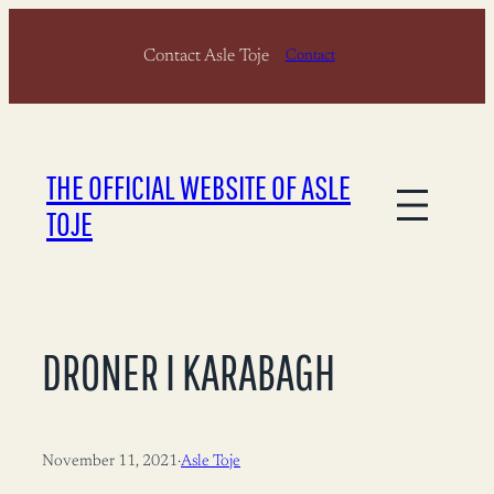
Skip
Contact Asle Toje
to
Contact
content
THE OFFICIAL WEBSITE OF ASLE
TOJE
DRONER I KARABAGH
November 11, 2021
·
Asle Toje