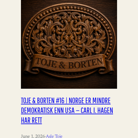
TOJE & BORTEN #16 | NORGE ER MINDRE
DEMOKRATISK ENN USA — CARL I. HAGEN
HAR RETT
June 1, 2026
·
Asle Toje