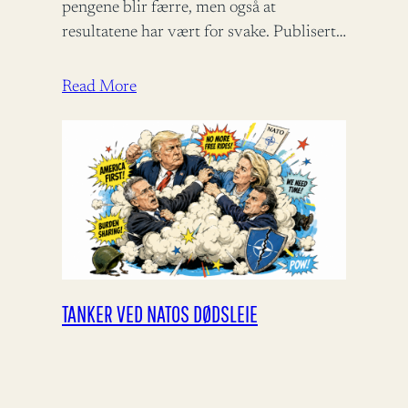
pengene blir færre, men også at
resultatene har vært for svake. Publisert i
Panorama 09.06.2026 – 06:00 Det
internasjonale bistandsregimet…
Read More
TANKER VED NATOS DØDSLEIE