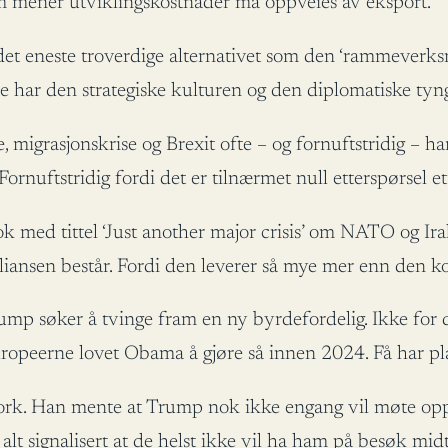
om mener utviklingskostnader må oppveies av eksport.
et eneste troverdige alternativet som den ‘rammeverksn
g de har den strategiske kulturen og den diplomatiske ty
e, migrasjonskrise og Brexit ofte – og fornuftstridig –
. Fornuftstridig fordi det er tilnærmet null etterspørsel
ok med tittel ‘Just another major crisis’ om NATO og I
liansen består. Fordi den leverer så mye mer enn den kost
mp søker å tvinge fram en ny byrdefordelig. Ikke for 
ropeerne lovet Obama å gjøre så innen 2024. Få har pla
w York. Han mente at Trump nok ikke engang vil møte op
alt signalisert at de helst ikke vil ha ham på besøk mid