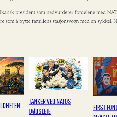
erikansk president som nedvurderer fordelene med NAT
e som å bytte familiens stasjonsvogn med en sykkel. Nor
TANKER VED NATOS
ILDHETEN
FIRST FO
DØDSLEIE