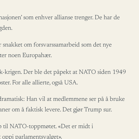
asjonen’ som enhver allianse trenger. De har de
ngden.
 har snakket om forsvarssamarbeid som det nye
 etter noen Europahær.
rak-krigen. Der ble det påpekt at NATO siden 1949
er. For alle allierte, også USA.
dramatisk: Han vil at medlemmene ser på å bruke
ner om å faktisk levere. Det gjør Trump sur.
p til NATO-toppmøtet. «Det er midt i
t oppi parlamentsvalget».