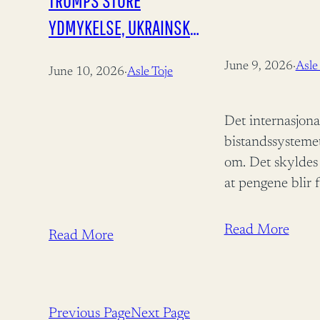
TRUMPS STORE
YDMYKELSE, UKRAINSK
PROPAGANDA,
June 9, 2026
·
Asle
June 10, 2026
·
Asle Toje
DRONEKRIG, NATOS
FREMTID
Det internasjona
bistandssysteme
om. Det skyldes
at pengene blir 
også at resultat
for svake. Publis
Read More
Read More
Panorama 09.06
06:00 Det inter
bistandsregimet
Previous Page
Next Page