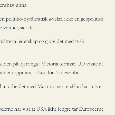
rdenshav unna.
en politiko-byråkratisk øvelse, ikke en geopolitisk.
verdier, sier de.
måtte ta lederskap og gjøre det med tysk
n på kjerringa i Victoria terrasse. UD visste at
 under toppmøtet i London 3. desember.
m har arbeidet med Macron mente «Han har mistet
urderne har vist at USA ikke lengre tar Europeerne