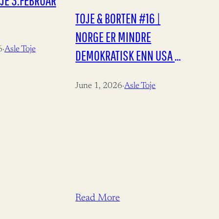
JE 3.FEBRUAR
TOJE & BORTEN #16 |
NORGE ER MINDRE
6
·
Asle Toje
DEMOKRATISK ENN USA —
CARL I. HAGEN HAR RETT
June 1, 2026
·
Asle Toje
Read More