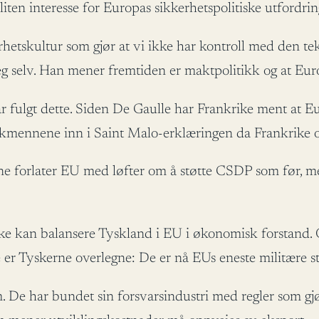
ten interesse for Europas sikkerhetspolitiske utfordring
hetskultur som gjør at vi ikke har kontroll med den te
seg selv. Han mener fremtiden er maktpolitikk og at Eu
r fulgt dette. Siden De Gaulle har Frankrike ment at E
nskmennene inn i Saint Malo-erklæringen da Frankrike 
tene forlater EU med løfter om å støtte CSDP som før, m
kke kan balansere Tyskland i EU i økonomisk forstand. 
de er Tyskerne overlegne: De er nå EUs eneste militære s
. De har bundet sin forsvarsindustri med regler som gjø