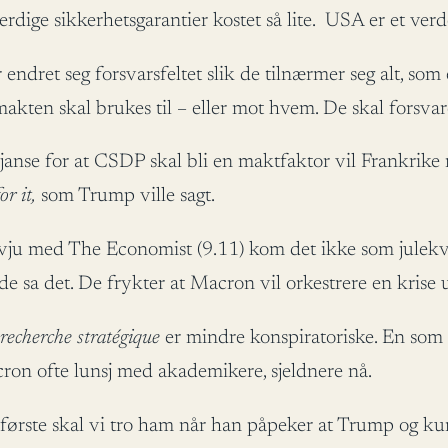
rdige sikkerhetsgarantier kostet så lite. USA er et ve
endret seg forsvarsfeltet slik de tilnærmer seg alt, som 
akten skal brukes til – eller mot hvem. De skal forsvare 
janse for at CSDP skal bli en maktfaktor vil Frankrike 
r it,
som Trump ville sagt.
u med The Economist (9.11) kom det ikke som julekvelde
e sa det. De frykter at Macron vil orkestrere en krise
recherche stratégique
er mindre konspiratoriske. En so
ron ofte lunsj med akademikere, sjeldnere nå.
t første skal vi tro ham når han påpeker at Trump og k