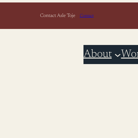
Contact Asle Toje
Contact
About
Wo