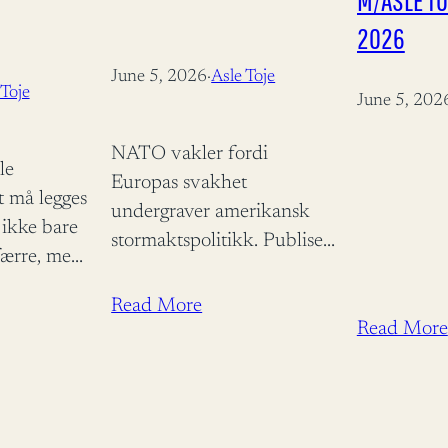
M/ASLE TO
2026
June 5, 2026
·
Asle Toje
 Toje
June 5, 202
NATO vakler fordi
le
Europas svakhet
t må legges
undergraver amerikansk
 ikke bare
stormaktspolitikk. Publisert
færre, men
i E24 den 5 juni 2026 Alle
ene har vært
vet at ingen allianse varer
Read More
ert i
evig, men når den alliansen
Read More
.2026 –
vi selv stoler på…
nasjonale
…