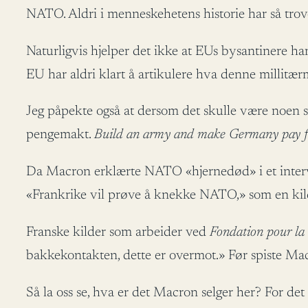
NATO. Aldri i menneskehetens historie har så trove
Naturligvis hjelper det ikke at EUs bysantinere har 
EU har aldri klart å artikulere hva denne millitærm
Jeg påpekte også at dersom det skulle være noen s
pengemakt.
Build an army and make Germany pay fo
Da Macron erklærte NATO «hjernedød» i et intervj
«Frankrike vil prøve å knekke NATO,» som en kild
Franske kilder som arbeider ved
Fondation pour la 
bakkekontakten, dette er overmot.» Før spiste Mac
Så la oss se, hva er det Macron selger her? For de