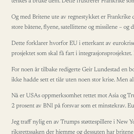
tenkes å bruke dem. Dette frustrerer Frankrike s
Og med Britene ute av regnestykket er Frankrike d
store båtene, flyene, satellittene og missilene – o
Dette forklarer hvorfor EU i etterkant av eurokris
prosjektet som skal få fart i integrasjonsprosjektet
For noen år tilbake redigerte Geir Lundestad en b
ikke hadde sett et tiår uten noen stor krise. Men al
Nå er USAs oppmerksomhet rettet mot Asia og Tru
2 prosent av BNI på forsvar som et minstekrav. Eu
Jeg traff nylig en av Trumps støttespillere i Ne
riksrettssaken der hjemme og dessuten har britene 