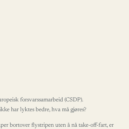
europeisk forsvarssamarbeid (CSDP).
 ikke har lyktes bedre, hva må gjøres?
er bortover flystripen uten å nå take-off-fart, er