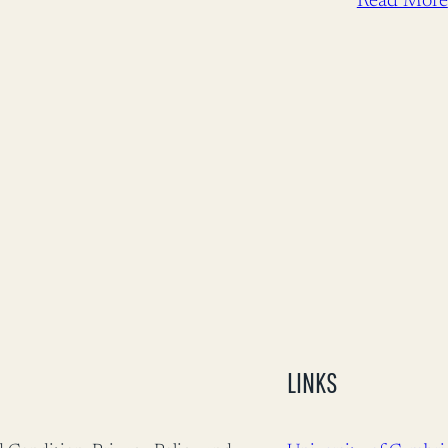
Read More
Åsmund Auk
ros for å bi
bistandsde
LINKS