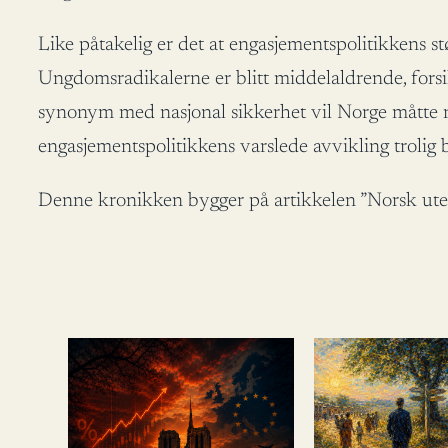
Like påtakelig er det at engasjementspolitikkens s
Ungdomsradikalerne er blitt middelaldrende, forsikt
synonym med nasjonal sikkerhet vil Norge måtte rev
engasjementspolitikkens varslede avvikling trolig b
Denne kronikken bygger på artikkelen ”Norsk utenr