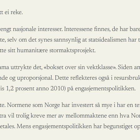
t ei reke.
engt nasjonale interesser. Interessene finnes, de har bar
, selv om det synes sannsynlig at statsidealismen har ta
sette sitt humanitære stormaktsprosjekt.
a uttrykte det, «bokset over sin vektklasse». Siden amb
de og uproporsjonal. Dette reflekteres også i resursbru
vis 1,2 prosent anno 2010) på engasjementspolitikken.
ette. Normene som Norge har investert så mye i har en 
a vil trolig kreve mer av mellommaktene enn hva Norge 
 betales. Mens engasjementspolitikken har begunstiget op