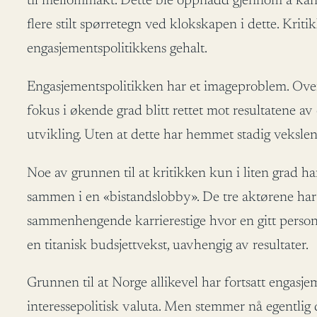
til mellommakt. Dette ble oppnådd gjennom å kanal
flere stilt spørretegn ved klokskapen i dette. Krit
engasjementspolitikkens gehalt.
Engasjementspolitikken har et imageproblem. Over ti
fokus i økende grad blitt rettet mot resultatene av
utvikling. Uten at dette har hemmet stadig veksle
Noe av grunnen til at kritikken kun i liten grad h
sammen i en «bistandslobby». De tre aktørene har 
sammenhengende karrierestige hvor en gitt person s
en titanisk budsjettvekst, uavhengig av resultater.
Grunnen til at Norge allikevel har fortsatt engasje
interessepolitisk valuta. Men stemmer nå egentlig 