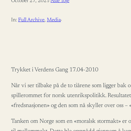
October 27, 2021
·
Asle Toje
In:
Full Archive
, 
Media
·
Trykket i Verdens Gang 17.04-2010
Når vi ser tilbake på de to tiårene som ligger bak o
spillerommet for norsk utenrikspolitikk. Resultat
«fredsnasjonen» og den som nå skyller over oss – 
Tanken om Norge som en «moralsk stormakt» er ove