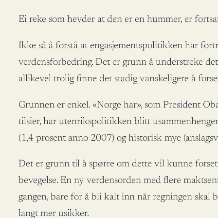
Ei reke som hevder at den er en hummer, er fortsat
Ikke så å forstå at engasjementspolitikken har fortr
verdensforbedring. Det er grunn å understreke dette
allikevel trolig finne det stadig vanskeligere å for
Grunnen er enkel. «Norge har», som President Obam
tilsier, har utenrikspolitikken blitt usammenhengen
(1,4 prosent anno 2007) og historisk mye (anslags
Det er grunn til å spørre om dette vil kunne fors
bevegelse. En ny verdensorden med flere maktsentr
gangen, bare for å bli kalt inn når regningen skal
langt mer usikker.