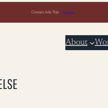
Contact Asle Toje
Contact
About
Wo
ELSE