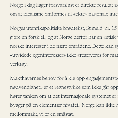
Norge i dag ligger forsvarsløst er direkte resultat 
om at idealisme omformes til «ekte» nasjonale intere
Norges utenrikspolitiske brødtekst, St.meld. nr. 1
gjøre en forskjell, og at Norge derfor har en «etisk
norske interesser i de nære områdene. Dette kan syne
«utvidede egeninteresser» ikke «reserveres for mater
verktøy.
Makthavernes behov for å kle opp engasjementspoli
nødvendighet» er et regnestykke som ikke går opp.
hører tanken om at det internasjonale systemet er
bygger på en elementær nivåfeil. Norge kan ikke hin
mellommakt, vi er en småstat.