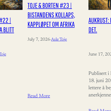
TOJE & BORTEN #23 |
BISTANDENS KOLLAPS,
#22 |
AUKRUST: 
KAPPLØPET OM AFRIKA
 BLITT
DET.
July 7, 2026
·
Asle Toje
Toje
June 17, 20
Publisert 
18. juni 2
lettere å b
anerkjenne
Read More
endring. As
Utviklings