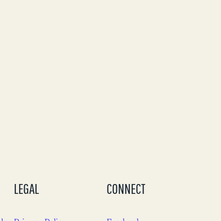
rust fortjener
dra til
batten.…
LEGAL
CONNECT