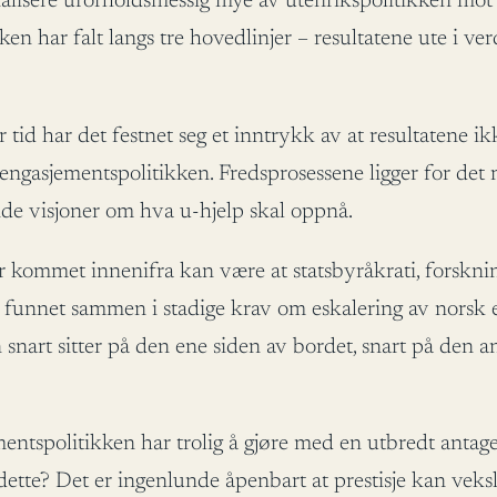
isere uforholdsmessig mye av utenrikspolitikken mot pre
ikken har falt langs tre hovedlinjer – resultatene ute i 
d har det festnet seg et inntrykk av at resultatene ikke
 engasjementspolitikken. Fredsprosessene ligger for det m
nde visjoner om hva u-hjelp skal oppnå.
ar kommet innenifra kan være at statsbyråkrati, forsknin
funnet sammen i stadige krav om eskalering av norsk en
nart sitter på den ene siden av bordet, snart på den an
mentspolitikken har trolig å gjøre med en utbredt antagel
dette? Det er ingenlunde åpenbart at prestisje kan veksl