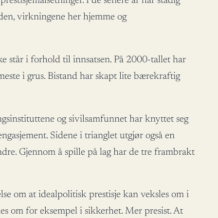
stisjemålsetninger. I de senere år har stadig
verden, virkningene her hjemme og
 står i forhold til innsatsen. På 2000-tallet har
este i grus. Bistand har skapt lite bærekraftig
gsinstituttene og sivilsamfunnet har knyttet seg
gasjement. Sidene i trianglet utgjør også en
dre. Gjennom å spille på lag har de tre frambrakt
se om at idealpolitisk prestisje kan veksles om i
es om for eksempel i sikkerhet. Mer presist. At