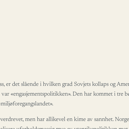
ss, er det slående i hvilken grad Sovjets kollaps og Amer
et var «engasjementspolitikken». Den har kommet i tre
«miljøforegangslandet».
rdrevet, men har allikevel en kime av sannhet. Norge 