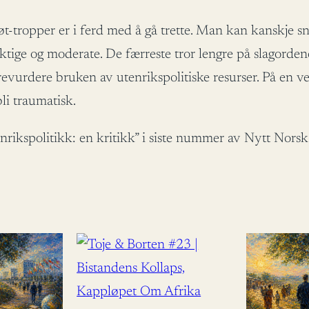
tøt-tropper er i ferd med å gå trette. Man kan kanskje
ige og moderate. De færreste tror lengre på slagordene. 
urdere bruken av utenrikspolitiske resurser. På en veld
li traumatisk.
ikspolitikk: en kritikk” i siste nummer av Nytt Norsk 