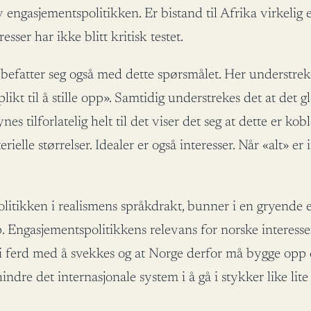
av engasjementspolitikken. Er bistand til Afrika virkelig 
sser har ikke blitt kritisk testet.
5 befatter seg også med dette spørsmålet. Her understrek
 plikt til å stille opp». Samtidig understrekes det at de
s tilforlatelig helt til det viser det seg at dette er ko
ielle størrelser. Idealer er også interesser. Når «alt» er
tikken i realismens språkdrakt, bunner i en gryende er
 Engasjementspolitikkens relevans for norske interesser
 i ferd med å svekkes og at Norge derfor må bygge opp
dre det internasjonale system i å gå i stykker like lit