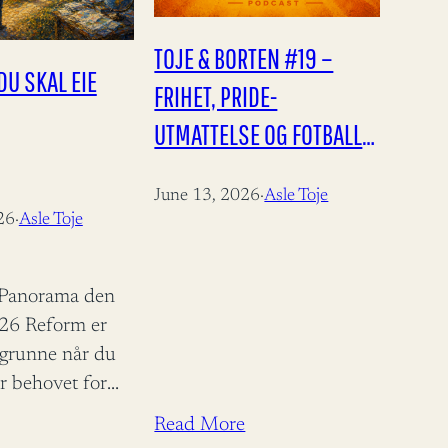
TOJE & BORTEN #19 –
DU SKAL EIE
FRIHET, PRIDE-
UTMATTELSE OG FOTBALL-
VM!
June 13, 2026
·
Asle Toje
26
·
Asle Toje
i Panorama den
026 Reform er
egrunne når du
r behovet for
le Toje
Read More
minister