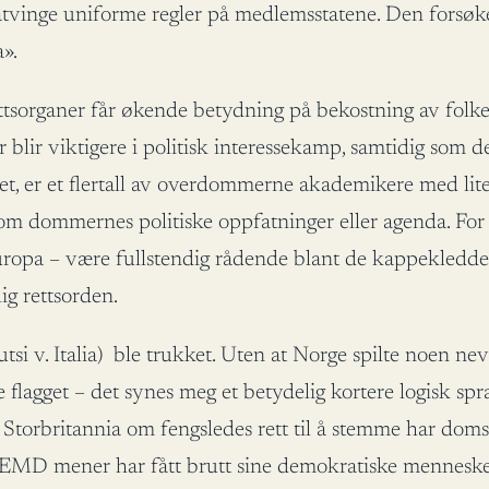
 å påtvinge uniforme regler på medlemsstatene. Den forsøk
pa».
ettsorganer får økende betydning på bekostning av folke
 blir viktigere i politisk interessekamp, samtidig som den 
et, er et flertall av overdommerne akademikere med lite
e om dommernes politiske oppfatninger eller agenda. For 
opa – være fullstendig rådende blant de kappekledde. 
ig rettsorden.
tsi v. Italia) ble trukket. Uten at Norge spilte noen ne
e flagget – det synes meg et betydelig kortere logisk s
v. Storbritannia om fengsledes rett til å stemme har dom
MD mener har fått brutt sine demokratiske menneskeret