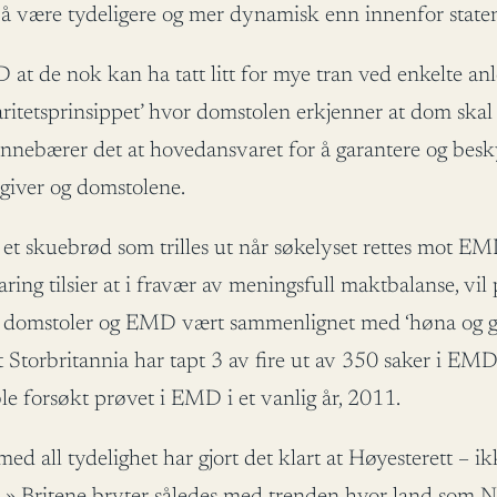
es å være tydeligere og mer dynamisk enn innenfor stat
at de nok kan ha tatt litt for mye tran ved enkelte anl
aritetsprinsippet’ hvor domstolen erkjenner at dom skal f
nnebærer det at hovedansvaret for å garantere og besky
ovgiver og domstolene.
 et skuebrød som trilles ut når søkelyset rettes mot E
ring tilsier at i fravær av meningsfull maktbalanse, vil p
e domstoler og EMD vært sammenlignet med ‘høna og gri
at Storbritannia har tapt 3 av fire ut av 350 saker i EM
le forsøkt prøvet i EMD i et vanlig år, 2011.
ed all tydelighet har gjort det klart at Høyesterett – 
ia.» Britene bryter således med trenden hvor land som 