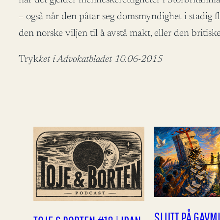
– også når den påtar seg domsmyndighet i stadig fl
den norske viljen til å avstå makt, eller den britisk
Tryk
ket i Advokatbladet 10.06-2015
SLUTT PÅ GAVM