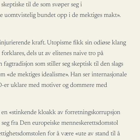
skeptiske til de som svøper seg i
e uomtvistelig bundet opp i de mektiges makt».
 injurierende kraft. Utopisme fikk sin odiøse klang
rklares, dels ut av elitenes naive tro på
fagtradisjon som stiller seg skeptisk til den slags
m «de mektiges idealisme». Han ser internasjonale
, NGO-er uklare med motiver og dommere med
en «stinkende kloakk av forretningskorrupsjon
ke seg fra Den europeiske menneskerettsdomstol
ighetsdomstolen for å være «ute av stand til å