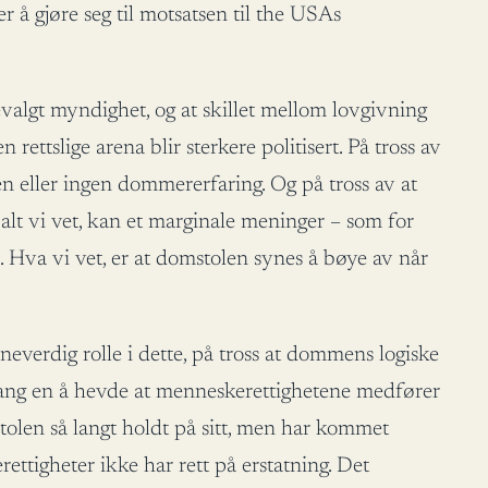
er å gjøre seg til motsatsen til the USAs
valgt myndighet, og at skillet mellom lovgivning
rettslige arena blir sterkere politisert. På tross av
n eller ingen dommererfaring. Og på tross av at
alt vi vet, kan et marginale meninger – som for
Hva vi vet, er at domstolen synes å bøye av når
vneverdig rolle i dette, på tross at dommens logiske
prang en å hevde at menneskerettighetene medfører
stolen så langt holdt på sitt, men har kommet
tigheter ikke har rett på erstatning. Det