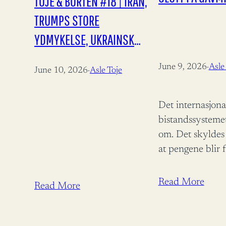
TOJE & BORTEN #18 | IRAN,
TRUMPS STORE
YDMYKELSE, UKRAINSK
PROPAGANDA,
June 9, 2026
·
Asle
June 10, 2026
·
Asle Toje
DRONEKRIG, NATOS
FREMTID
Det internasjona
bistandssysteme
om. Det skyldes
at pengene blir 
også at resultat
for svake. Publis
Read More
Read More
Panorama 09.06
06:00 Det inter
bistandsregimet