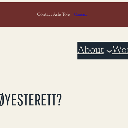
Contact Asle Toje
Contact
About
Wo
ØYESTERETT?