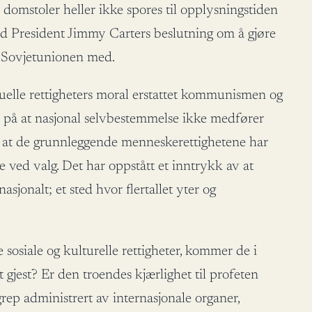
 domstoler heller ikke spores til opplysningstiden
med President Jimmy Carters beslutning om å gjøre
le Sovjetunionen med.
duelle rettigheters moral erstattet kommunismen og
ns på at nasjonal selvbestemmelse ikke medfører
r at de grunnleggende menneskerettighetene har
mme ved valg. Det har oppstått et inntrykk av at
onalt; et sted hvor flertallet yter og
ve sosiale og kulturelle rettigheter, kommer de i
t gjest? Er den troendes kjærlighet til profeten
rep administrert av internasjonale organer,