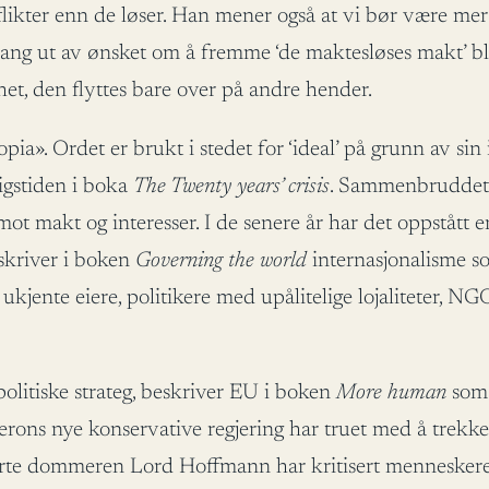
flikter enn de løser. Han mener også at vi bør være mer 
ng ut av ønsket om å fremme ‘de maktesløses makt’ bl
het, den flyttes bare over på andre hender.
a». Ordet er brukt i stedet for ‘ideal’ på grunn av sin
igstiden i boka
The Twenty years’ crisis
. Sammenbruddet fo
t makt og interesser. I de senere år har det oppstått en 
skriver i boken
Governing the world
internasjonalisme so
d ukjente eiere, politikere med upålitelige lojaliteter
olitiske strateg, beskriver EU i boken
More human
som 
erons nye konservative regjering har truet med å trek
erte dommeren Lord Hoffmann har kritisert menneskerett