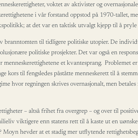
neskerettigheter, voktet av aktivister og overnasjonale
kerettighetene i vår forstand oppstod på 1970-tallet, 
olitikk; at det var en taktisk utvalgt kjepp til å pry
branntomten til tidligere politiske utopier. De indivi
evolusjonære politiske prosjekter. Det var også en respo
rer menneskerettighetene et kvantesprang. Problemet e
henge kors til fengsledes påståtte menneskerett til å ste
 hvor regningen skrives overnasjonalt, men betales nasj
ettigheter – altså frihet fra overgrep – og over til positi
lieliv viktigere enn statens rett til å kaste ut en uønske
n? Moyn hevder at et stadig mer utflytende rettighetsbeg