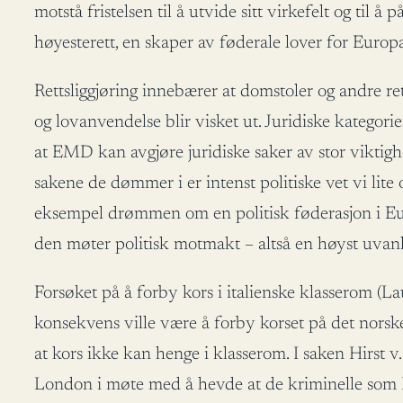
motstå fristelsen til å utvide sitt virkefelt og til
høyesterett, en skaper av føderale lover for Euro
Rettsliggjøring innebærer at domstoler og andre r
og lovanvendelse blir visket ut. Juridiske kategorier
at EMD kan avgjøre juridiske saker av stor viktigh
sakene de dømmer i er intenst politiske vet vi lit
eksempel drømmen om en politisk føderasjon i Eur
den møter politisk motmakt – altså en høyst uvanl
Forsøket på å forby kors i italienske klasserom (Lau
konsekvens ville være å forby korset på det norsk
at kors ikke kan henge i klasserom. I saken Hirst 
London i møte med å hevde at de kriminelle som E