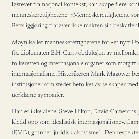
løsrevet fra nasjonal kontekst, kan skape flere kon
menneskerettighetene: «Menneskerettighetene spra
Rettsliggjøring frarøver ikke makten sin beskaffen
Moyn kaller menneskerettighetene for «et nytt Utopi
fra diplomaten E.H. Carrs obduksjon av mellomkr
folkeretten og internasjonale organer som motgift mo
internasjonalisme. Historikeren Mark Mazower be
institusjoner som steder befolket av selskaper me
uerklærte sympatier.
Han er ikke alene. Steve Hilton, David Camerons p
kledd opp som idealistisk internasjonalisme». Cam
(EMD), grunnet ‘juridisk aktivisme’. Den respekt