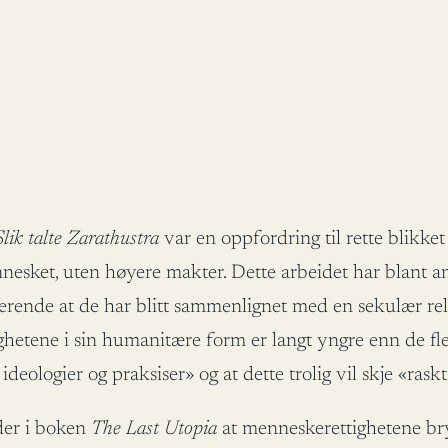
Slik talte Zarathustra
var en oppfordring til rette blikk
nnesket, uten høyere makter. Dette arbeidet har blant an
erende at de har blitt sammenlignet med en sekulær reli
tene i sin humanitære form er langt yngre enn de flest
deologier og praksiser» og at dette trolig vil skje «raskt
der i boken
The Last Utopia
at menneskerettighetene bry