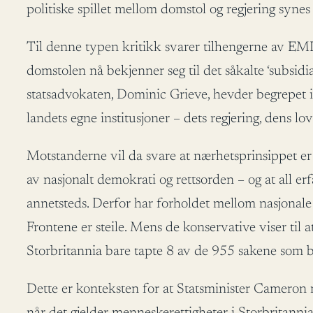
politiske spillet mellom domstol og regjering syn
Til denne typen kritikk svarer tilhengerne av EMD 
domstolen nå bekjenner seg til det såkalte ‘subsidi
statsadvokaten, Dominic Grieve, hevder begrepet i
landets egne institusjoner – dets regjering, dens l
Motstanderne vil da svare at nærhetsprinsippet er
av nasjonalt demokrati og rettsorden – og at all erfa
annetsteds. Derfor har forholdet mellom nasjonal
Frontene er steile. Mens de konservative viser til 
Storbritannia bare tapte 8 av de 955 sakene som b
Dette er konteksten for at Statsminister Cameron m
når det gjelder menneskerettigheter i Storbritann