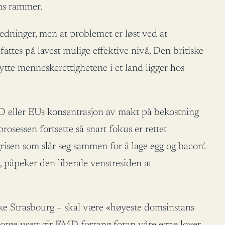
ens rammer.
edninger, men at problemet er løst ved at
attes på lavest mulige effektive nivå. Den britiske
tte menneskerettighetene i et land ligger hos
MD eller EUs konsentrasjon av makt på bekostning
rosessen fortsette så snart fokus er rettet
sen som slår seg sammen for å lage egg og bacon’.
D, påpeker den liberale venstresiden at
ikke Strasbourg – skal være «høyeste domsinstans
Norge usett gir EMD forrang foran våre egne lover