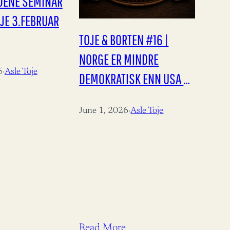
NDENE SEMINAR
JE 3.FEBRUAR
TOJE & BORTEN #16 |
NORGE ER MINDRE
6
·
Asle Toje
DEMOKRATISK ENN USA —
CARL I. HAGEN HAR RETT
June 1, 2026
·
Asle Toje
Read More