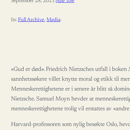
September 28, 2021
·
Asle Toje
In:
Full Archive
, 
Media
·
«Gud er død». Friedrich Nietzsches utfall i boken
sannhetssøkere villet knytte moral og etikk til me
Menneskerettighetene er i senere år blitt så domin
Nietzsche. Samuel Moyn hevder at menneskerettighe
menneskerettighetene trolig vil erstattes av «andre i
Harvard-professoren som nylig besøkte Oslo, hev