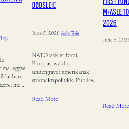
FIRST FO
DØDSLEIE
M/ASLE TO
2026
June 5, 2026
·
Asle Toje
 Toje
June 5, 202
NATO vakler fordi
le
Europas svakhet
t må legges
undergraver amerikansk
 ikke bare
stormaktspolitikk. Publisert
færre, men
i E24 den 5 juni 2026 Alle
ene har vært
vet at ingen allianse varer
Read More
ert i
evig, men når den alliansen
Read More
.2026 –
vi selv stoler på…
nasjonale
…