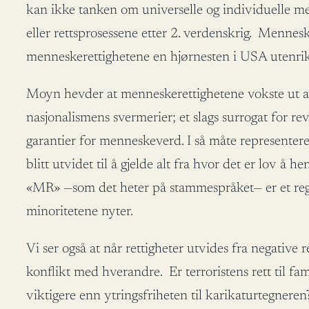
kan ikke tanken om universelle og individuelle men
eller rettsprosessene etter 2. verdenskrig. Mennes
menneskerettighetene en hjørnesten i USA utenriksp
Moyn hevder at menneskerettighetene vokste ut av 
nasjonalismens svermerier; et slags surrogat for r
garantier for menneskeverd. I så måte represente
blitt utvidet til å gjelde alt fra hvor det er lov å 
«MR» —som det heter på stammespråket— er et regime
minoritetene nyter.
Vi ser også at når rettigheter utvides fra negative r
konflikt med hverandre. Er terroristens rett til fami
viktigere enn ytringsfriheten til karikaturtegnere