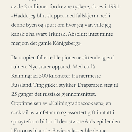
av de 2 millioner fordrevne tyskere, skrev i 1991:
«Hadde jeg blitt sluppet med fallskjerm ned i
denne byen og spurt om hvor jeg var, ville jeg
kanskje ha svart ‘Irkutsk’. Absolutt intet minte
meg om det gamle Königsberg».
Da utopien fallerte ble pionerne sittende igjen i
ruinen. Nye stater oppstod. Med ett lå
Kaliningrad 500 kilometer fra nærmeste
Russland. Ting gikk i stykker. Drapsraten steg til
25 ganger det russiske gjennomsnittet.
Oppfinnelsen av «Kaliningradbazookaen», en
cocktail av amfetamin og assortert gift inntatt i
sprøyteform bidro til den største Aids-epidemien
i Europas historie. Sovjetpalasset ble denne