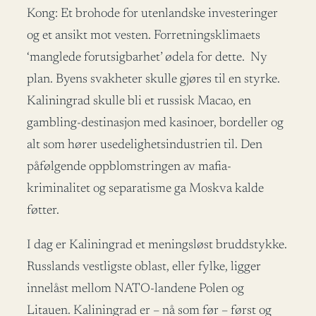
Kong: Et brohode for utenlandske investeringer
og et ansikt mot vesten. Forretningsklimaets
‘manglede forutsigbarhet’ ødela for dette. Ny
plan. Byens svakheter skulle gjøres til en styrke.
Kaliningrad skulle bli et russisk Macao, en
gambling-destinasjon med kasinoer, bordeller og
alt som hører usedelighetsindustrien til. Den
påfølgende oppblomstringen av mafia-
kriminalitet og separatisme ga Moskva kalde
føtter.
I dag er Kaliningrad et meningsløst bruddstykke.
Russlands vestligste oblast, eller fylke, ligger
innelåst mellom NATO-landene Polen og
Litauen. Kaliningrad er – nå som før – først og