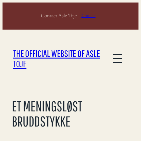
Skip
Contact Asle Toje
to
Contact
content
THE OFFICIAL WEBSITE OF ASLE
TOJE
ET MENINGSLØST
BRUDDSTYKKE