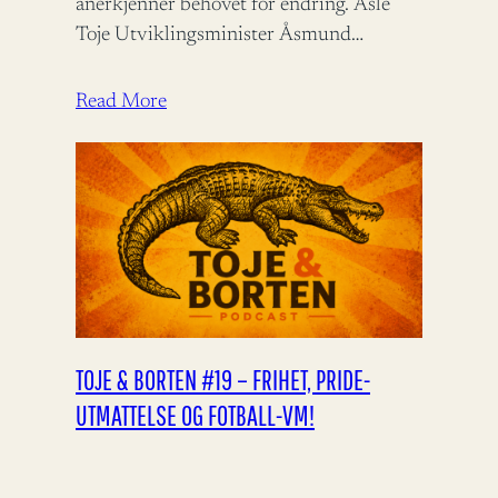
anerkjenner behovet for endring. Asle
Toje Utviklingsminister Åsmund
Aukrust fortjener ros for å bidra til
bistandsdebatten.…
Read More
TOJE & BORTEN #19 – FRIHET, PRIDE-
UTMATTELSE OG FOTBALL-VM!