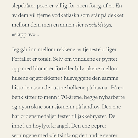
slepebåter poserer villig for noen fotografier. En
av dem vil fjerne vodkaflaska som står på dekket
mellom dem men en annen sier
rasslabit’sya,
«
slapp av»…
Jeg går inn mellom rekkene av tjenesteboliger.
Forfallet er totalt. Selv om vinduene er pyntet
opp med blomster forteller bilvrakene mellom
husene og sprekkene i husveggene den samme
historien som de rustne holkene på havna. På en
benk sitter to menn i 70-årene, begge nybarberte
og nystrøkne som sjømenn på landlov. Den ene
har ordensmedaljer festet til jakkebrystet. De
inne i en høylytt krangel. Den ene peprer
setningene med «Jeltsin!» og den andre svarer