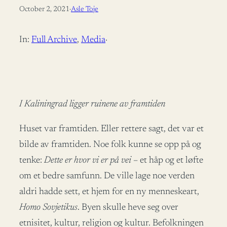
October 2, 2021
·
Asle Toje
In:
Full Archive
, 
Media
·
I Kaliningrad ligger ruinene av framtiden
Huset var framtiden. Eller rettere sagt, det var et
bilde av framtiden. Noe folk kunne se opp på og
tenke:
Dette er hvor vi er på vei
– et håp og et løfte
om et bedre samfunn. De ville lage noe verden
aldri hadde sett, et hjem for en ny menneskeart,
Homo Sovjetikus
. Byen skulle heve seg over
etnisitet, kultur, religion og kultur. Befolkningen