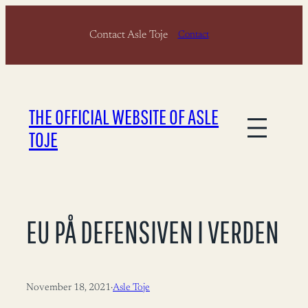
Skip
Contact Asle Toje
to
Contact
content
THE OFFICIAL WEBSITE OF ASLE
TOJE
EU PÅ DEFENSIVEN I VERDEN
November 18, 2021
·
Asle Toje