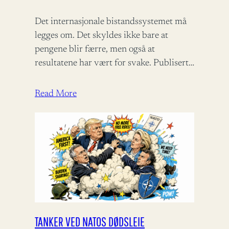
Det internasjonale bistandssystemet må
legges om. Det skyldes ikke bare at
pengene blir færre, men også at
resultatene har vært for svake. Publisert i
Panorama 09.06.2026 – 06:00 Det
internasjonale bistandsregimet…
Read More
TANKER VED NATOS DØDSLEIE