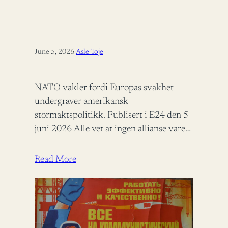
June 5, 2026
·
Asle Toje
NATO vakler fordi Europas svakhet
undergraver amerikansk
stormaktspolitikk. Publisert i E24 den 5
juni 2026 Alle vet at ingen allianse varer
evig, men når den alliansen vi selv stoler
på…
Read More