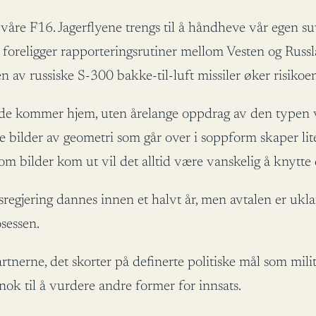
e F16. Jagerflyene trengs til å håndheve vår egen suve
et foreligger rapporteringsrutiner mellom Vesten og Russ
n av russiske S-300 bakke-til-luft missiler øker risikoe
 de kommer hjem, uten årelange oppdrag av den typen vi
te bilder av geometri som går over i soppform skaper lit
g om bilder kom ut vil det alltid være vanskelig å knytte
regjering dannes innen et halvt år, men avtalen er ukl
sessen.
partnerne, det skorter på definerte politiske mål som m
ok til å vurdere andre former for innsats.