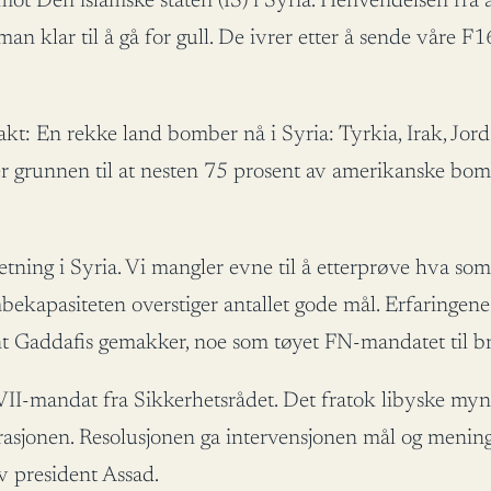
ot Den islamske staten (IS) i Syria. Henvendelsen fra a
r man klar til å gå for gull. De ivrer etter å sende våre
kt: En rekke land bomber nå i Syria: Tyrkia, Irak, Jord
 grunnen til at nesten 75 prosent av amerikanske bomb
retning i Syria. Vi mangler evne til å etterprøve hva s
mbekapasiteten overstiger antallet gode mål. Erfaringen
nt Gaddafis gemakker, noe som tøyet FN-mandatet til br
II-mandat fra Sikkerhetsrådet. Det fratok libyske myndi
sjonen. Resolusjonen ga intervensjonen mål og mening.
av president Assad.