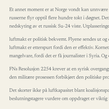
Et annet moment er at Norge vondt kan unnvære vår
russerne flyr opptil flere hundre tokt i døgnet. D
nedskyting av et russisk Su-24 viste. Utplasseringe
luftmakt er politisk bekvemt. Flyene sendes ut og
luftmakt er etterspurt fordi den er effektiv. Korne
mangelvare, fordi det er få journalister i Syria. O
FNs Resolusjon 2254 krever at en syrisk overgangs
den militære prosessen forbikjørt den politiske pro
Det skorter ikke på luftkapasitet blant koalisjons
beslutningstagere vurdere om oppdraget er viktig n