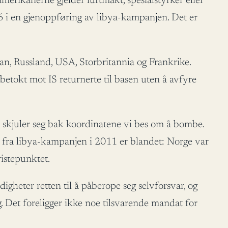
merikanerne gjelder luftmakt, spesialstyrker eller
 F16 i en gjenoppføring av libya-kampanjen. Det er
an, Russland, USA, Storbritannia og Frankrike.
etokt mot IS returnerte til basen uten å avfyre
om skjuler seg bak koordinatene vi bes om å bombe.
e fra libya-kampanjen i 2011 er blandet: Norge var
istepunktet.
gheter retten til å påberope seg selvforsvar, og
 Det foreligger ikke noe tilsvarende mandat for