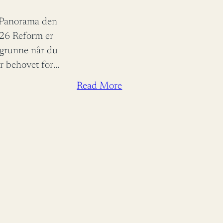
i Panorama den
026 Reform er
egrunne når du
r behovet for
le Toje
Read More
minister
rust fortjener
dra til
batten.…