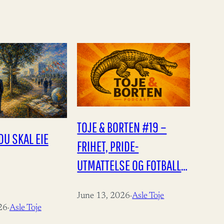
TOJE & BORTEN #19 –
DU SKAL EIE
FRIHET, PRIDE-
UTMATTELSE OG FOTBALL-
VM!
June 13, 2026
·
Asle Toje
26
·
Asle Toje