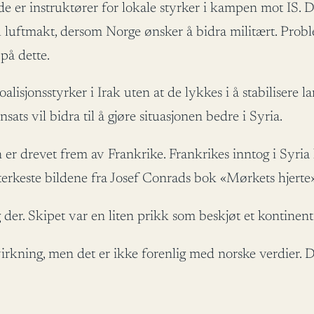
de er instruktører for lokale styrker i kampen mot IS. D
v til luftmakt, dersom Norge ønsker å bidra militært. Pr
på dette.
sjonsstyrker i Irak uten at de lykkes i å stabilisere 
ats vil bidra til å gjøre situasjonen bedre i Syria.
 er drevet frem av Frankrike. Frankrikes inntog i Syria 
erkeste bildene fra Josef Conrads bok «Mørkets hjerte»
er. Skipet var en liten prikk som beskjøt et kontinent.
rkning, men det er ikke forenlig med norske verdier. D