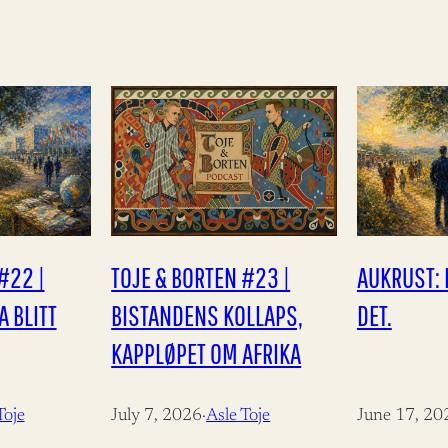
#22 |
TOJE & BORTEN #23 |
AUKRUST: 
 BLITT
BISTANDENS KOLLAPS,
DET.
KAPPLØPET OM AFRIKA
Toje
July 7, 2026
·
Asle Toje
June 17, 20