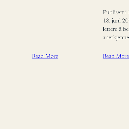
Publisert 
18. juni 2
lettere å b
anerkjenne
endring. As
Utviklings
Read More
Read More
Åsmund Auk
ros for å bi
bistandsde