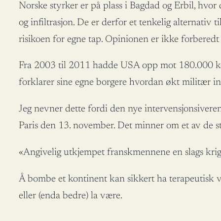
Norske styrker er på plass i Bagdad og Erbil, hvor 
og infiltrasjon. De er derfor et tenkelig alternati
risikoen for egne tap. Opinionen er ikke forberedt 
Fra 2003 til 2011 hadde USA opp mot 180.000 koali
forklarer sine egne borgere hvordan økt militær inns
Jeg nevner dette fordi den nye intervensjonsiveren
Paris den 13. november. Det minner om et av de st
«Angivelig utkjempet franskmennene en slags krig d
Å bombe et kontinent kan sikkert ha terapeutisk vi
eller (enda bedre) la være.