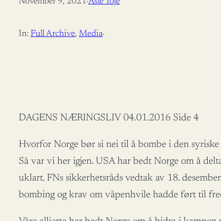
November 9, 2021
·
Asle Toje
In:
Full Archive
, 
Media
·
DAGENS NÆRINGSLIV 04.01.2016 Side 4
Hvorfor Norge bør si nei til å bombe i den syriske
Så var vi her igjen. USA har bedt Norge om å delta
uklart. FNs sikkerhetsråds vedtak av 18. desember
bombing og krav om våpenhvile hadde ført til fred,