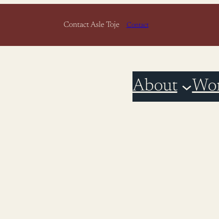
Contact Asle Toje
Contact
About
Wo