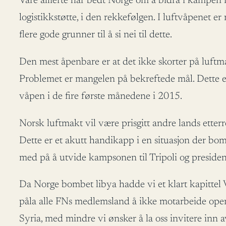
Våre allierte har bedt Norge om å bidra i kampen m
logistikkstøtte, i den rekkefølgen. I luftvåpenet e
flere gode grunner til å si nei til dette.
Den mest åpenbare er at det ikke skorter på luftma
Problemet er mangelen på bekreftede mål. Dette er
våpen i de fire første månedene i 2015.
Norsk luftmakt vil være prisgitt andre lands etter
Dette er et akutt handikapp i en situasjon der bo
med på å utvide kampsonen til Tripoli og preside
Da Norge bombet libya hadde vi et klart kapittel V
påla alle FNs medlemsland å ikke motarbeide opera
Syria, med mindre vi ønsker å la oss invitere inn 