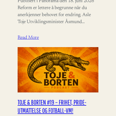
Publisert i Panorama den 18. juni 2026
Reform er lettere å begrunne når du
anerkjenner behovet for endring. Asle
Toje Utviklingsminister Åsmund
Aukrust fortjener ros for å bidra til
bistandsdebatten.…
Read More
TOJE & BORTEN #19 – FRIHET, PRIDE-
UTMATTELSE OG FOTBALL-VM!