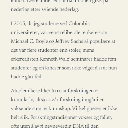
kanon. Dette under et tiår da unionen gikk på
nederlag etter sviende nederlag.
I 2005, da jeg studerte ved Colombia-
universitetet, var venstreliberale tenkere som
Michael C. Doyle og Jeffrey Sachs så populære at
det var flere studenter enn stoler, mens
erkerealisten Kenneth Walz’ seminarer hadde fem
studenter og en kineser som ikke våget å si at hun
hadde gått feil.
Akademikere liker å tro at forskningen er
kumulativ, altså at vår forskning inngår i en
voksende sum av kunnskap. Virkeligheten er ikke
helt slik. Forskningstradisjoner vokser og faller,
ofte uten å avgi nevneverdig DNA til den