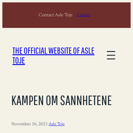
Skip
Contact Asle Toje
to
Contact
content
THE OFFICIAL WEBSITE OF ASLE
TOJE
KAMPEN OM SANNHETENE
November 16, 2021
·
Asle Toje