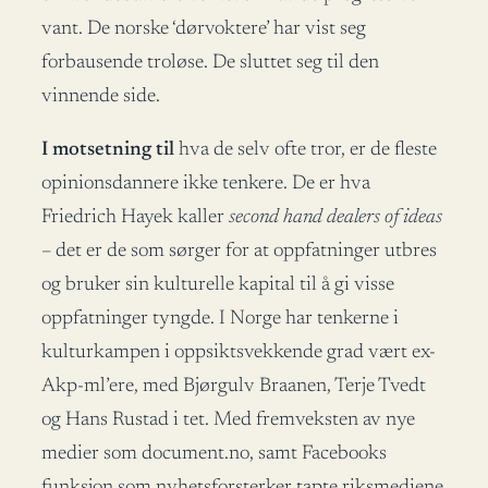
vant. De norske ‘dørvoktere’ har vist seg
forbausende troløse. De sluttet seg til den
vinnende side.
I motsetning til
hva de selv ofte tror, er de fleste
opinionsdannere ikke tenkere. De er hva
Friedrich Hayek kaller
second hand dealers of ideas
– det er de som sørger for at oppfatninger utbres
og bruker sin kulturelle kapital til å gi visse
oppfatninger tyngde. I Norge har tenkerne i
kulturkampen i oppsiktsvekkende grad vært ex-
Akp-ml’ere, med Bjørgulv Braanen, Terje Tvedt
og Hans Rustad i tet. Med fremveksten av nye
medier som document.no, samt Facebooks
funksjon som nyhetsforsterker tapte riksmediene