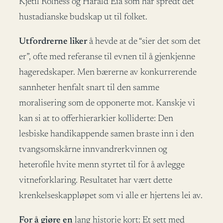
Kjetil Rolness og Harald Eia som har spredt det
hustadianske budskap ut til folket.
Utfordrerne liker
å hevde at de “sier det som det
er”, ofte med referanse til evnen til å gjenkjenne
hageredskaper. Men bærerne av konkurrerende
sannheter henfalt snart til den samme
moralisering som de opponerte mot. Kanskje vi
kan si at to offerhierarkier kolliderte: Den
lesbiske handikappende samen braste inn i den
tvangsomskårne innvandrerkvinnen og
heterofile hvite menn styrtet til for å avlegge
vitneforklaring. Resultatet har vært dette
krenkelseskappløpet som vi alle er hjertens lei av.
For å gjøre en
lang historie kort: Et sett med