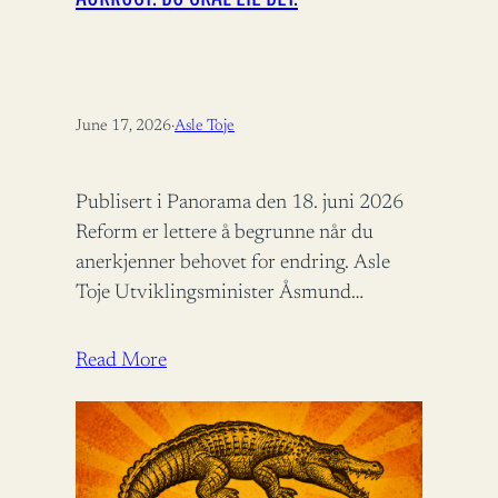
June 17, 2026
·
Asle Toje
Publisert i Panorama den 18. juni 2026
Reform er lettere å begrunne når du
anerkjenner behovet for endring. Asle
Toje Utviklingsminister Åsmund
Aukrust fortjener ros for å bidra til
bistandsdebatten.…
Read More