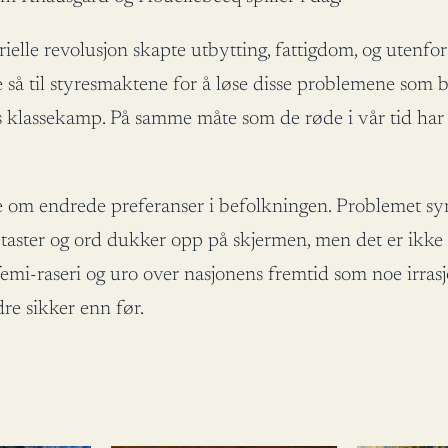
lle revolusjon skapte utbytting, fattigdom, og utenfors
te så til styresmaktene for å løse disse problemene som
ns klassekamp. På samme måte som de røde i vår tid ha
m endrede preferanser i befolkningen. Problemet synes 
å taster og ord dukker opp på skjermen, men det er ikke 
femi-raseri og uro over nasjonens fremtid som noe irra
re sikker enn før.