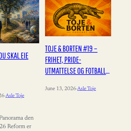
TOJE & BORTEN #19 –
DU SKAL EIE
FRIHET, PRIDE-
UTMATTELSE OG FOTBALL-
VM!
June 13, 2026
·
Asle Toje
26
·
Asle Toje
i Panorama den
026 Reform er