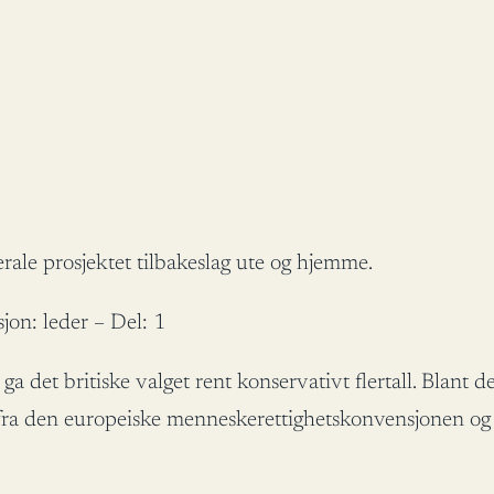
erale prosjektet tilbakeslag ute og hjemme.
n: leder – Del: 1
det britiske valget rent konservativt flertall. Blant d
g fra den europeiske menneskerettighetskonvensjonen og