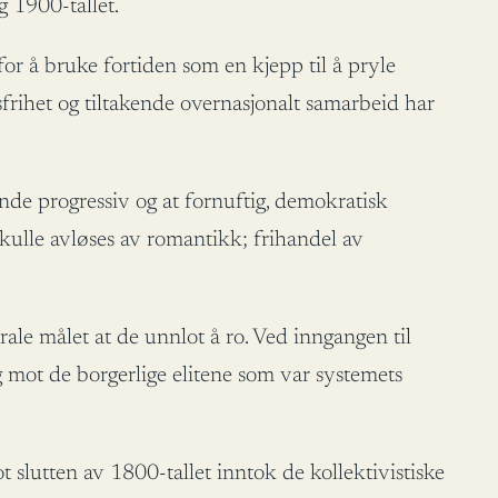
g 1900-tallet.
r å bruke fortiden som en kjepp til å pryle
sfrihet og tiltakende overnasjonalt samarbeid har
nde progressiv og at fornuftig, demokratisk
skulle avløses av romantikk; frihandel av
erale målet at de unnlot å ro. Ved inngangen til
g mot de borgerlige elitene som var systemets
t slutten av 1800-tallet inntok de kollektivistiske