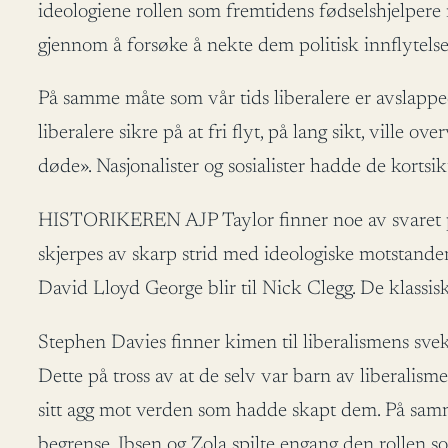
ideologiene rollen som fremtidens fødselshjelpere
gjennom å forsøke å nekte dem politisk innflytelse
På samme måte som vår tids liberalere er avslappe
liberalere sikre på at fri flyt, på lang sikt, ville
døde». Nasjonalister og sosialister hadde de kortsi
HISTORIKEREN AJP Taylor finner noe av svaret på 
skjerpes av skarp strid med ideologiske motstander
David Lloyd George blir til Nick Clegg. De klassis
Stephen Davies finner kimen til liberalismens svek
Dette på tross av at de selv var barn av liberalis
sitt agg mot verden som hadde skapt dem. På samme 
begrense. Ibsen og Zola spilte engang den rollen s