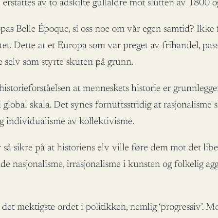
sj erstattes av to adskilte gullaldre mot slutten av 1800 o
s Belle Époque, si oss noe om vår egen samtid? Ikke fo
et. Dette at et Europa som var preget av frihandel, pas
e selv som styrte skuten på grunn.
istorieforståelsen at menneskets historie er grunnlegge
global skala. Det synes fornuftsstridig at rasjonalisme 
individualisme av kollektivisme.
r så sikre på at historiens elv ville føre dem mot det lib
 nasjonalisme, irrasjonalisme i kunsten og folkelig ag
det mektigste ordet i politikken, nemlig ‘progressiv’. Mo