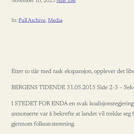
November 10, 2021
·
Asle Toje
In:
Full Archive
, 
Media
·
Etter to tiår med rask ekspansjon, opplever det lib
BERGENS TIDENDE 31.05.2015 Side 2-3 – Seksjo
I STEDET FOR ENDA en svak koalisjonsregjering ga 
annonserte var å bekrefte at landet vil trekke se
gjennom folkeavstemning.