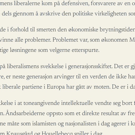
 mens liberalerne kom på defensiven, forsvarere av en o
 dels gjennom å avskrive den politiske virkeligheten som
de i forhold til smerten den økonomiske brytningstiden
 overvinne alle problemer. Problemet var, som økonomen Ma
ktige løsningene som velgerne etterspurte.
liberalismens svekkelse i generasjonsskiftet. Det er g
e, er neste generasjon arvinger til en verden de ikke ha
k liberale partiene i Europa har gått av moten. De er i 
kelse i at toneangivende intellektuelle vendte seg bort 
men. Åndsarbeiderne oppsto som et direkte resultat av f
måte som islamisten og nasjonalisten i dag agerer i kr
om Knausgård og Houellebecq spiller i dag.