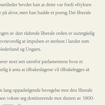
 partileder hevdet han at dette var fordi «frykten
e på alvor, men han hadde et poeng. Det liberale
ingen av den rådende liberale orden er uunngåelig
 nevneverdig at impulsen er sterkest i landet som
e Nederland og Ungarn.
erer stort sett utenfor parlamentene hvor et
anlig å anta at tilbakeslagene vil tilbakelegges så
n lang oppadstigende bevegelse mot den liberale
smen vokste seg dominerende mot slutten av 1800-