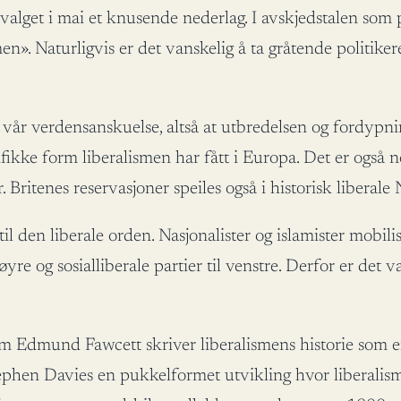
r valget i mai et knusende nederlag. I avskjedstalen som
n». Naturligvis er det vanskelig å ta gråtende politiker
i vår verdensanskuelse, altså at utbredelsen og fordypn
esifikke form liberalismen har fått i Europa. Det er også
 Britenes reservasjoner speiles også i historisk liberal
 den liberale orden. Nasjonalister og islamister mobilis
øyre og sosialliberale partier til venstre. Derfor er det v
 Edmund Fawcett skriver liberalismens historie som e
Stephen Davies en pukkelformet utvikling hvor liberali