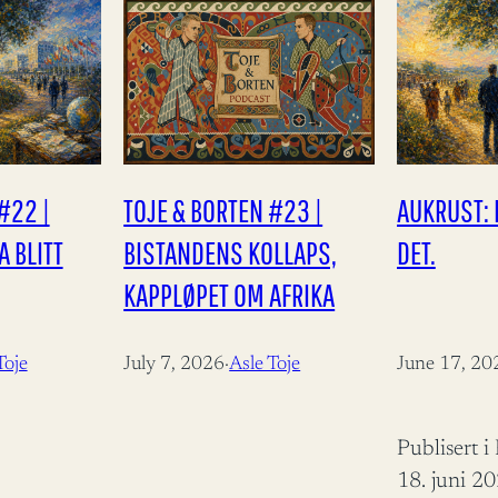
#22 |
TOJE & BORTEN #23 |
AUKRUST: 
 BLITT
BISTANDENS KOLLAPS,
DET.
KAPPLØPET OM AFRIKA
Toje
July 7, 2026
·
Asle Toje
June 17, 20
Publisert 
18. juni 2