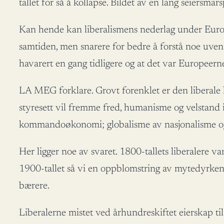
tallet for så å kollapse. Bildet av en lang seiersmar
Kan hende kan liberalismens nederlag under Europa
samtiden, men snarere for bedre å forstå noe uvent
havarert en gang tidligere og at det var Europeern
LA MEG forklare. Grovt forenklet er den liberale h
styresett vil fremme fred, humanisme og velstand i 
kommandoøkonomi; globalisme av nasjonalisme og 
Her ligger noe av svaret. 1800-tallets liberalere va
1900-tallet så vi en oppblomstring av mytedyrkende
bærere.
Liberalerne mistet ved århundreskiftet eierskap til 