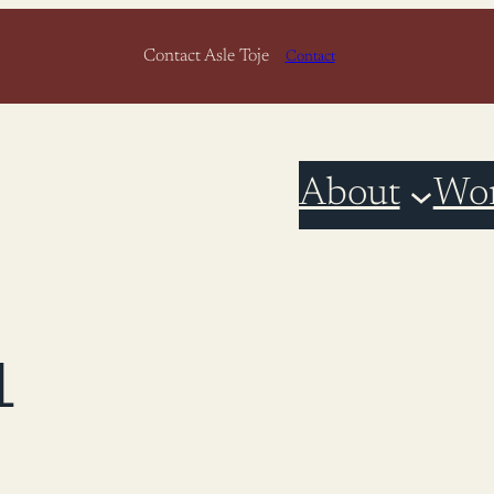
Contact Asle Toje
Contact
About
Wo
L