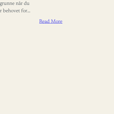
egrunne når du
r behovet for
le Toje
Read More
minister
rust fortjener
dra til
batten.…