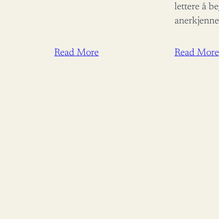
lettere å b
anerkjenne
endring. As
Utviklings
Read More
Read More
Åsmund Auk
ros for å bi
bistandsde