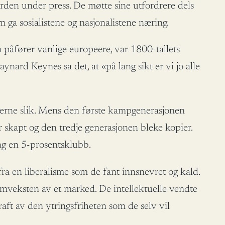
rden under press. De møtte sine utfordrere dels
 ga sosialistene og nasjonalistene næring.
 påfører vanlige europeere, var 1800-tallets
ynard Keynes sa det, at «på lang sikt er vi jo alle
jerne slik. Mens den første kampgenerasjonen
r skapt og den tredje generasjonen bleke kopier.
dag en 5-prosentsklubb.
fra en liberalisme som de fant innsnevret og kald.
remveksten av et marked. De intellektuelle vendte
aft av den ytringsfriheten som de selv vil