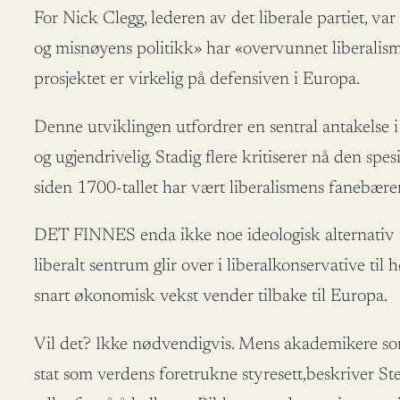
For Nick Clegg, lederen av det liberale partiet, va
og misnøyens politikk» har «overvunnet liberalisme
prosjektet er virkelig på defensiven i Europa.
Denne utviklingen utfordrer en sentral antakelse 
og ugjendrivelig. Stadig flere kritiserer nå den sp
siden 1700-tallet har vært liberalismens fanebærer.
DET FINNES enda ikke noe ideologisk alternativ til
liberalt sentrum glir over i liberalkonservative til h
snart økonomisk vekst vender tilbake til Europa.
Vil det? Ikke nødvendigvis. Mens akademikere som
stat som verdens foretrukne styresett,beskriver 