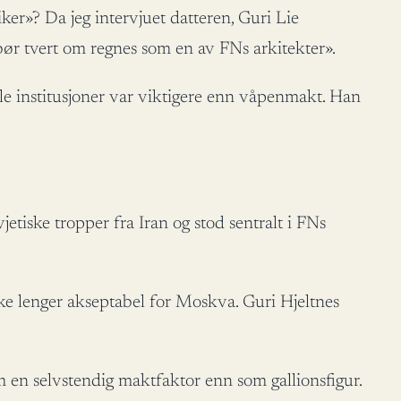
er»? Da jeg intervjuet datteren, Guri Lie
bør tvert om regnes som en av FNs arkitekter».
le institusjoner var viktigere enn våpenmakt. Han
tiske tropper fra Iran og stod sentralt i FNs
kke lenger akseptabel for Moskva. Guri Hjeltnes
 en selvstendig maktfaktor enn som gallionsfigur.