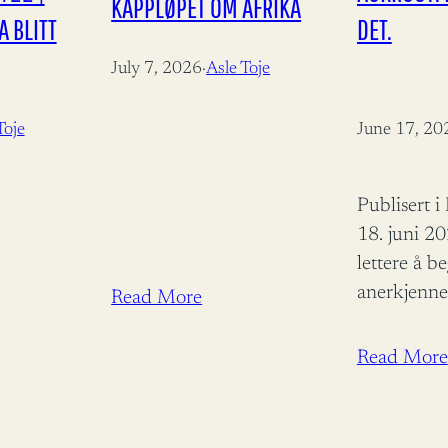
KAPPLØPET OM AFRIKA
 BLITT
DET.
July 7, 2026
·
Asle Toje
Toje
June 17, 20
Publisert 
18. juni 2
lettere å b
anerkjenne
Read More
endring. As
Utviklings
Read More
Åsmund Auk
ros for å bi
bistandsde