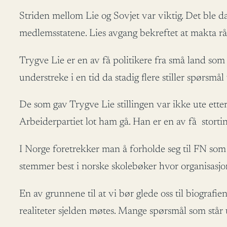
Striden mellom Lie og Sovjet var viktig. Det ble d
medlemsstatene. Lies avgang bekreftet at makta rår
Trygve Lie er en av få politikere fra små land som h
understreke i en tid da stadig flere stiller spørsmå
De som gav Trygve Lie stillingen var ikke ute etter
Arbeiderpartiet lot ham gå. Han er en av få storting
I Norge foretrekker man å forholde seg til FN som 
stemmer best i norske skolebøker hvor organisasjon
En av grunnene til at vi bør glede oss til biografi
realiteter sjelden møtes. Mange spørsmål som står