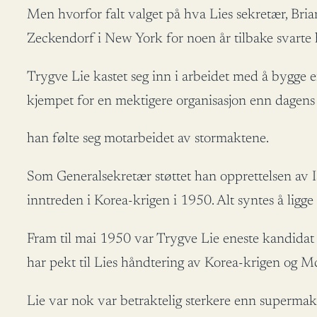
Men hvorfor falt valget på hva Lies sekretær, Bria
Zeckendorf i New York for noen år tilbake svarte 
Trygve Lie kastet seg inn i arbeidet med å bygge 
kjempet for en mektigere organisasjon enn dagens 
han følte seg motarbeidet av stormaktene.
Som Generalsekretær støttet han opprettelsen av Is
inntreden i Korea-krigen i 1950. Alt syntes å ligge t
Fram til mai 1950 var Trygve Lie eneste kandidat t
har pekt til Lies håndtering av Korea-krigen og M
Lie var nok var betraktelig sterkere enn supermak