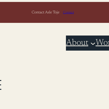
Contact Asle Toje
Contact
About
Wo
E