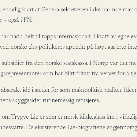
a endelig klart at Generalsekretæren ikke har noe manda
 – også i FN.
ar nådd helt til topps internasjonalt. I kraft av egne ev
l ved norske eks-politikeres appetitt på høyt gasjerte int
 subsidier fra den norske statskassa. I Norge var det m
srepresentanter som har blitt fritatt fra vervet for å tj
abstrakt idé i stedet for som maktpolitisk realitet. Id
ens skyggesider rutinemessig retusjeres.
en om Trygve Lie er som et norsk kikkeglass inn i virkeli
 ubesvarte. De eksisterende Lie-biografiene er gjennom