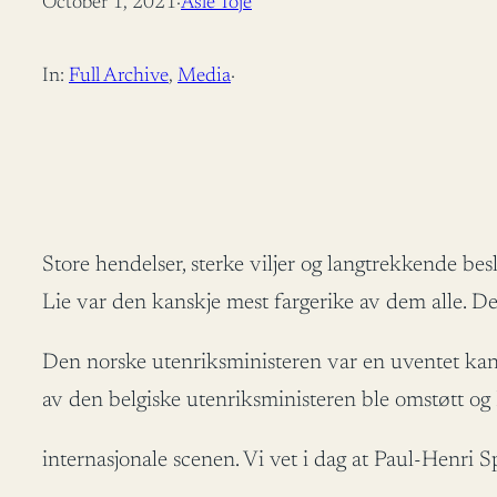
October 1, 2021
·
Asle Toje
In:
Full Archive
, 
Media
·
Store hendelser, sterke viljer og langtrekkende b
Lie var den kanskje mest fargerike av dem alle. Det 
Den norske utenriksministeren var en uventet kand
av den belgiske utenriksministeren ble omstøtt og
internasjonale scenen. Vi vet i dag at Paul-Henri 