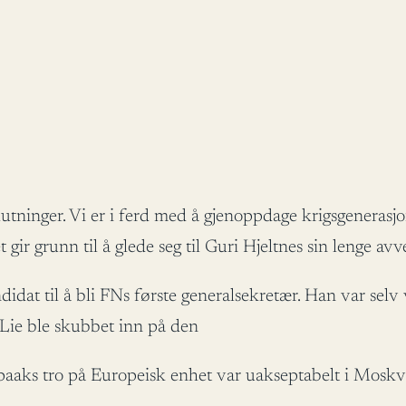
eslutninger. Vi er i ferd med å gjenoppdage krigsgener
gir grunn til å glede seg til Guri Hjeltnes sin lenge avv
idat til å bli FNs første generalsekretær. Han var sel
 Lie ble skubbet inn på den
Spaaks tro på Europeisk enhet var uakseptabelt i Moskv