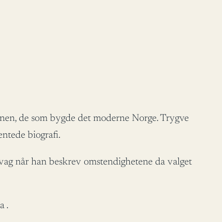
asjonen, de som bygde det moderne Norge. Trygve
entede biografi.
v vag når han beskrev omstendighetene da valget
a .