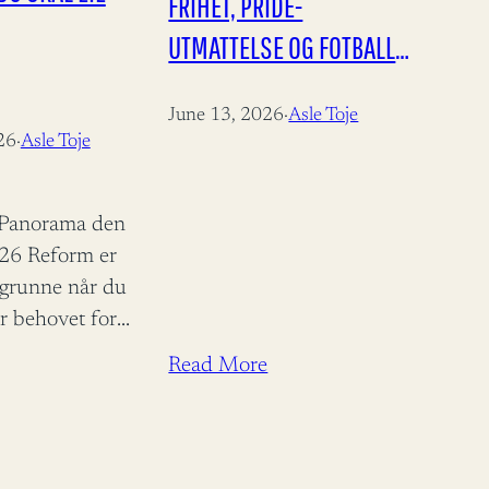
FRIHET, PRIDE-
UTMATTELSE OG FOTBALL-
VM!
June 13, 2026
·
Asle Toje
26
·
Asle Toje
i Panorama den
026 Reform er
egrunne når du
r behovet for
le Toje
Read More
minister
rust fortjener
dra til
batten.…