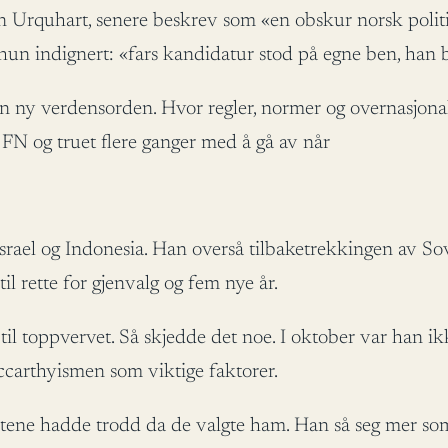
n Urquhart, senere beskrev som «en obskur norsk politik
hun indignert: «fars kandidatur stod på egne ben, han 
en ny verdensorden. Hvor regler, normer og overnasjona
FN og truet flere ganger med å gå av når
rael og Indonesia. Han overså tilbaketrekkingen av Sovje
il rette for gjenvalg og fem nye år.
il toppvervet. Så skjedde det noe. I oktober var han i
ccarthyismen som viktige faktorer.
tene hadde trodd da de valgte ham. Han så seg mer som