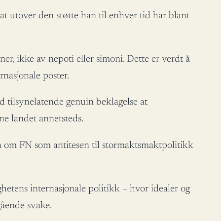
t utover den støtte han til enhver tid har blant
ner, ikke av nepoti eller simoni. Dette er verdt å
ernasjonale poster.
ed tilsynelatende genuin beklagelse at
ene landet annetsteds.
een om FN som antitesen til stormaktsmaktpolitikk
ghetens internasjonale politikk – hvor idealer og
gående svake.