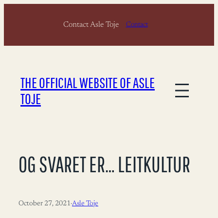
Skip
Contact Asle Toje
to
Contact
content
THE OFFICIAL WEBSITE OF ASLE
TOJE
OG SVARET ER… LEITKULTUR
October 27, 2021
·
Asle Toje