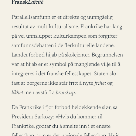
Fransk
Laïcité
Parallellsamfunn er et direkte og uunngåelig
resultat av multikulturalisme. Frankrike har lang
på vei unnsluppet kulturkampen som forgifter
samfunnsdebatten i de flerkulturelle landene.
Landet forbød hijab på skolejenter. Begrunnelsen
var at hijab er et symbol på manglende vilje til å
integreres i det franske fellesskapet. Staten slo
fast at borgerne ikke står fritt å nyte
frihet
og
likhet
men avstå fra
brorskap
.
Da Frankrike i fjor forbød heldekkende slør, sa
President Sarkozy: «Hvis du kommer til
Frankrike, godtar du å smelte inn i et eneste
fellesskap, som er det nasjonale fellesskap. Hvis