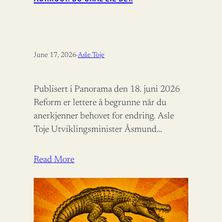
June 17, 2026
·
Asle Toje
Publisert i Panorama den 18. juni 2026
Reform er lettere å begrunne når du
anerkjenner behovet for endring. Asle
Toje Utviklingsminister Åsmund
Aukrust fortjener ros for å bidra til
bistandsdebatten.…
Read More