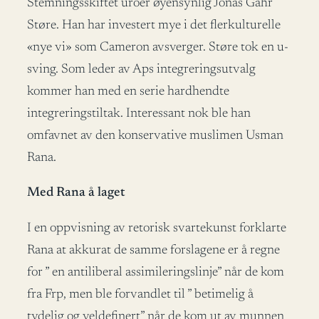
Stemningsskiftet uroer øyensynlig Jonas Gahr
Støre. Han har investert mye i det flerkulturelle
«nye vi» som Cameron avsverger. Støre tok en u-
sving. Som leder av Aps integreringsutvalg
kommer han med en serie hardhendte
integreringstiltak. Interessant nok ble han
omfavnet av den konservative muslimen Usman
Rana.
Med Rana å laget
I en oppvisning av retorisk svartekunst forklarte
Rana at akkurat de samme forslagene er å regne
for ” en antiliberal assimileringslinje” når de kom
fra Frp, men ble forvandlet til ” betimelig å
tydelig og veldefinert” når de kom ut av munnen