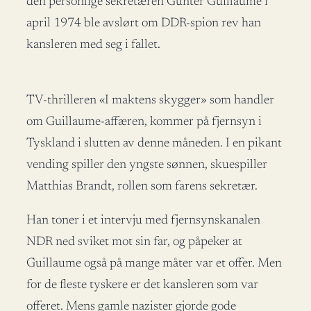
den personlige sekretæren Günter Guillaume i
april 1974 ble avslørt om DDR-spion rev han
kansleren med seg i fallet.
TV-thrilleren «I maktens skygger» som handler
om Guillaume-affæren, kommer på fjernsyn i
Tyskland i slutten av denne måneden. I en pikant
vending spiller den yngste sønnen, skuespiller
Matthias Brandt, rollen som farens sekretær.
Han toner i et intervju med fjernsynskanalen
NDR ned sviket mot sin far, og påpeker at
Guillaume også på mange måter var et offer. Men
for de fleste tyskere er det kansleren som var
offeret. Mens gamle nazister gjorde gode