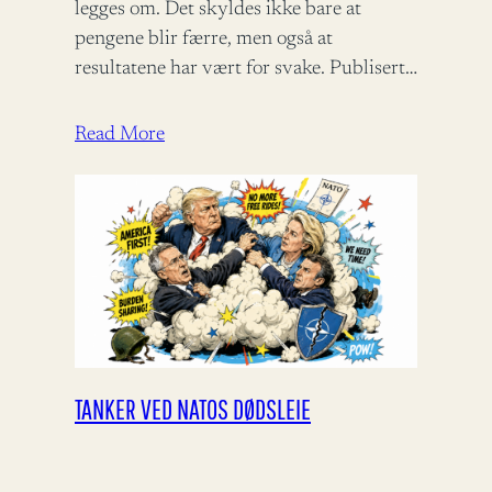
legges om. Det skyldes ikke bare at
pengene blir færre, men også at
resultatene har vært for svake. Publisert i
Panorama 09.06.2026 – 06:00 Det
internasjonale bistandsregimet…
Read More
TANKER VED NATOS DØDSLEIE