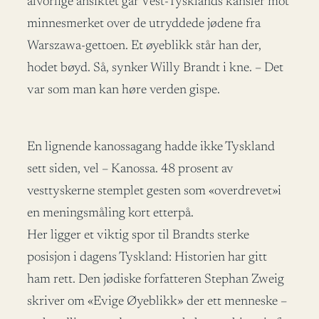
alvorlige ansiktet går Vest-Tysklands kansler mot
minnesmerket over de utryddede jødene fra
Warszawa-gettoen. Et øyeblikk står han der,
hodet bøyd. Så, synker Willy Brandt i kne. – Det
var som man kan høre verden gispe.
En lignende kanossagang hadde ikke Tyskland
sett siden, vel – Kanossa. 48 prosent av
vesttyskerne stemplet gesten som «overdrevet»i
en meningsmåling kort etterpå.
Her ligger et viktig spor til Brandts sterke
posisjon i dagens Tyskland: Historien har gitt
ham rett. Den jødiske forfatteren Stephan Zweig
skriver om «Evige Øyeblikk» der ett menneske –