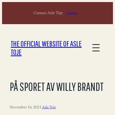
Skip
Contact Asle Toje
to
Contact
content
THE OFFICIAL WEBSITE OF ASLE
TOJE
PÅ SPORET AV WILLY BRANDT
November 16, 2021
·
Asle Toje