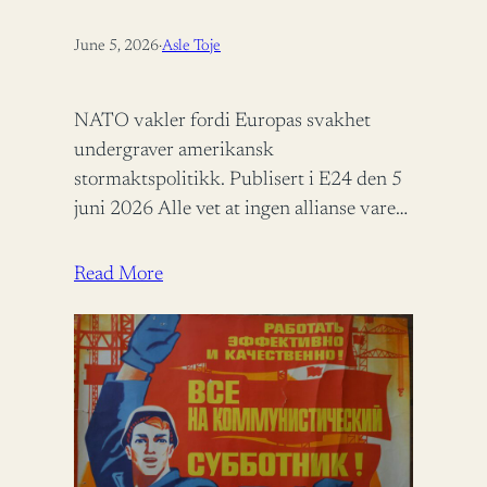
June 5, 2026
·
Asle Toje
NATO vakler fordi Europas svakhet
undergraver amerikansk
stormaktspolitikk. Publisert i E24 den 5
juni 2026 Alle vet at ingen allianse varer
evig, men når den alliansen vi selv stoler
på…
Read More