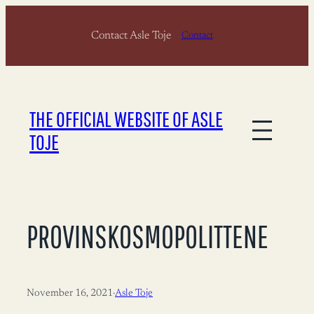
Skip
Contact Asle Toje
to
Contact
content
THE OFFICIAL WEBSITE OF ASLE
TOJE
PROVINSKOSMOPOLITTENE
November 16, 2021
·
Asle Toje