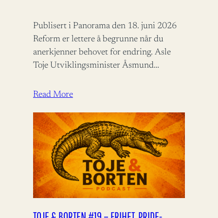
Publisert i Panorama den 18. juni 2026
Reform er lettere å begrunne når du
anerkjenner behovet for endring. Asle
Toje Utviklingsminister Åsmund
Aukrust fortjener ros for å bidra til
bistandsdebatten.…
Read More
TOJE & BORTEN #19 – FRIHET, PRIDE-