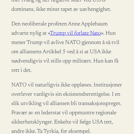
mer tvang og fler negative sider ved USAs
dominans, ikke minst tapet av uavhengighet.
Den neoliberale profeten Anne Applebaum
advarte nylig at «
Trump vil forlate Nato
». Hun
mener Trump vil avlive NATO gjennom å så tvil
om alliansens Artikkel 5 ved å si at USA ikke
nødvendigvis vil stille opp militært. Hun kan få
rett i det.
NATO vil naturligvis ikke oppløses. Institusjoner
overlever vanligvis sin eksistensberettigelse. I en
slik utvikling vil alliansen bli transaksjonspreget.
Fravær av en lederstat vil oppmuntre regionale
sikkerhetsklynger. Enkelte vil følge USA tett,
andre ikke. Ta Tyrkia, for eksempel.