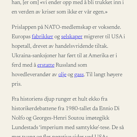
han, [er om] «vi ender opp med å bli trukket inn i
en verden av kriser som ikke er vår egen.»
Prislappen på NATO-medlemskap er voksende.
Europas
fabrikker
og
selskaper
migrerer til USA i
hopetall, drevet av handelsvridende tiltak.
Ukraina-sanksjoner har ført til at Amerika er i
ferd med å
erstatte
Russland som
hovedleverandør av
olje
og
gass
. Til langt høyere
pris.
Fra historiens djup runger et hult ekko fra
historikerdebattene fra 1980-tallet da Ennio Di
Nolfo og Georges-Henri Soutou imøtegikk
Lundestads ‘imperium med samtykke’-tese. De så