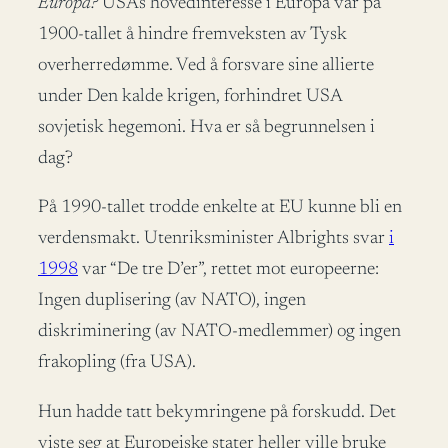
Europa?
USAs hovedinteresse i Europa var på
1900-tallet å hindre fremveksten av Tysk
overherredømme. Ved å forsvare sine allierte
under Den kalde krigen, forhindret USA
sovjetisk hegemoni. Hva er så begrunnelsen i
dag?
På 1990-tallet trodde enkelte at EU kunne bli en
verdensmakt. Utenriksminister Albrights svar
i
1998
var “De tre D’er”, rettet mot europeerne:
Ingen duplisering (av NATO), ingen
diskriminering (av NATO-medlemmer) og ingen
frakopling (fra USA).
Hun hadde tatt bekymringene på forskudd. Det
viste seg at Europeiske stater heller ville bruke