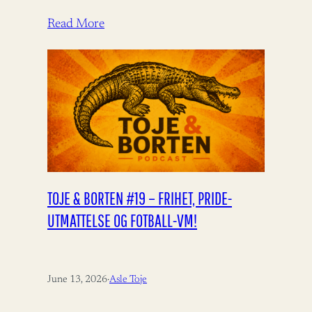
Aukrust fortjener ros for å bidra til
bistandsdebatten.…
Read More
TOJE & BORTEN #19 – FRIHET, PRIDE-
UTMATTELSE OG FOTBALL-VM!
June 13, 2026
·
Asle Toje