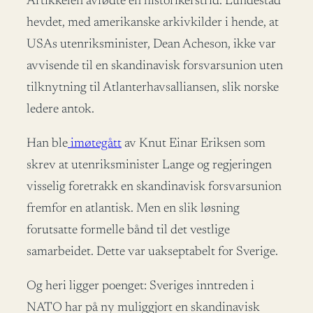
Artikkelen avfødte en historikerstrid. Lundestad
hevdet, med amerikanske arkivkilder i hende, at
USAs utenriksminister, Dean Acheson, ikke var
avvisende til en skandinavisk forsvarsunion uten
tilknytning til Atlanterhavsalliansen, slik norske
ledere antok.
Han ble
imøtegått
av Knut Einar Eriksen som
skrev at utenriksminister Lange og regjeringen
visselig foretrakk en skandinavisk forsvarsunion
fremfor en atlantisk. Men en slik løsning
forutsatte formelle bånd til det vestlige
samarbeidet. Dette var uakseptabelt for Sverige.
Og heri ligger poenget: Sveriges inntreden i
NATO har på ny muliggjort en skandinavisk