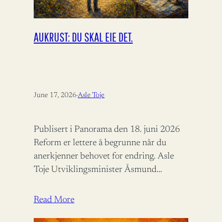
AUKRUST: DU SKAL EIE DET.
June 17, 2026
·
Asle Toje
Publisert i Panorama den 18. juni 2026
Reform er lettere å begrunne når du
anerkjenner behovet for endring. Asle
Toje Utviklingsminister Åsmund
Aukrust fortjener ros for å bidra til
bistandsdebatten.…
Read More