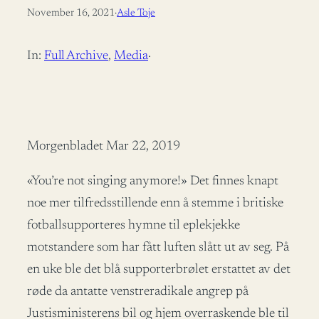
November 16, 2021
·
Asle Toje
In:
Full Archive
, 
Media
·
Morgenbladet Mar 22, 2019
«You’re not singing anymore!» Det finnes knapt
noe mer tilfredsstillende enn å stemme i britiske
fotballsupporteres hymne til eplekjekke
motstandere som har fått luften slått ut av seg. På
en uke ble det blå supporterbrølet erstattet av det
røde da antatte venstreradikale angrep på
Justisministerens bil og hjem overraskende ble til