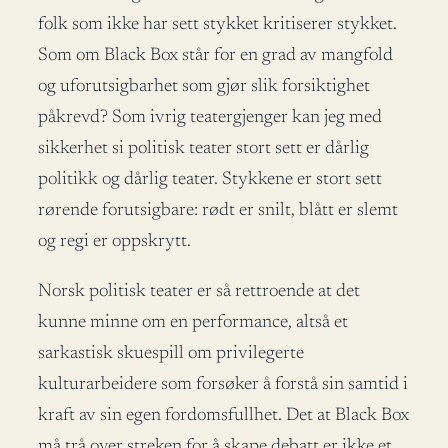
folk som ikke har sett stykket kritiserer stykket.
Som om Black Box står for en grad av mangfold
og uforutsigbarhet som gjør slik forsiktighet
påkrevd? Som ivrig teatergjenger kan jeg med
sikkerhet si politisk teater stort sett er dårlig
politikk og dårlig teater. Stykkene er stort sett
rørende forutsigbare: rødt er snilt, blått er slemt
og regi er oppskrytt.
Norsk politisk teater er så rettroende at det
kunne minne om en performance, altså et
sarkastisk skuespill om privilegerte
kulturarbeidere som forsøker å forstå sin samtid i
kraft av sin egen fordomsfullhet. Det at Black Box
må trå over streken for å skape debatt er ikke et