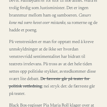
bevis. Fallhøyden er for stor til noe annet. Wara er
trolig ferdig som Justisminister. Det er ingen
brannmur mellom ham og samboeren.
Cæsars
kone må være hevet over mistanke,
sa romerne og de
hadde et poeng.
På venstresiden er man for opptatt med å kreve
unnskyldninger at de ikke ser hvordan
venstrevridd sentimentalitet har bidratt til
teatrets irrelevans. På tross av at det hele tiden
settes opp politiske stykker, avstedkommer disse
svært lite debatt. D̶e̶ ̶f̶æ̶r̶r̶e̶s̶t̶e̶ ̶g̶å̶r̶ ̶p̶å̶ ̶t̶e̶a̶t̶e̶r̶ ̶f̶o̶r̶
̶p̶o̶l̶i̶t̶i̶s̶k̶ ̶r̶e̶t̶t̶l̶e̶d̶n̶i̶n̶g̶, nei stryk det: de færreste går
på teater.
Black Box-regissør Pia Maria Roll klager over at