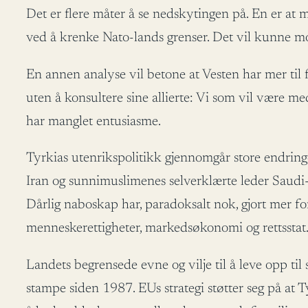
Det er flere måter å se nedskytingen på. En er at mil
ved å krenke Nato-lands grenser. Det vil kunne mo
En annen analyse vil betone at Vesten har mer til f
uten å konsultere sine allierte: Vi som vil være me
har manglet entusiasme.
Tyrkias utenrikspolitikk gjennomgår store endring
Iran og sunnimuslimenes selverklærte leder Saudi-A
Dårlig naboskap har, paradoksalt nok, gjort mer fo
menneskerettigheter, markedsøkonomi og rettsstat
Landets begrensede evne og vilje til å leve opp ti
stampe siden 1987. EUs strategi støtter seg på at 