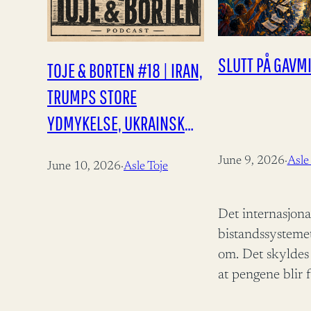
SLUTT PÅ GAVM
TOJE & BORTEN #18 | IRAN,
TRUMPS STORE
YDMYKELSE, UKRAINSK
PROPAGANDA,
June 9, 2026
·
Asle
June 10, 2026
·
Asle Toje
DRONEKRIG, NATOS
FREMTID
Det internasjona
bistandssysteme
om. Det skyldes
at pengene blir 
også at resultat