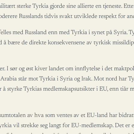
itært sterke Tyrkia gjorde sine allierte en tjeneste. Ette
derere Russlands tidvis svakt utviklede respekt for and
elles med Russland enn med Tyrkia i synet på Syria. Tyrk
d å bære de direkte konsekvensene av tyrkisk missildiplo
er. I sør og øst kiver landet om innflytelse i det makt
rabia står mot Tyrkia i Syria og Irak. Mot nord har Tyrk
r å styrke Tyrkias medlemskapsutsikter i EU, enn tiår m
.
l sumtotalen av hva som ventes av et EU-land har bidrat
Tyrkia vil strekke seg langt for EU-medlemskap. Det er 