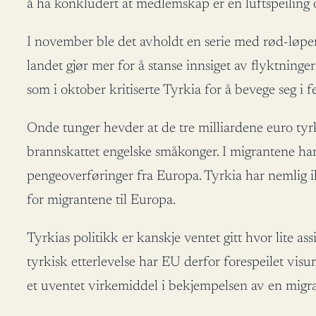
å ha konkludert at medlemskap er en luftspeiling og
I november ble det avholdt en serie med rød-løpe
landet gjør mer for å stanse innsiget av flyktninge
som i oktober kritiserte Tyrkia for å bevege seg i f
Onde tunger hevder at de tre milliardene euro tyrke
brannskattet engelske småkonger. I migrantene har
pengeoverføringer fra Europa. Tyrkia har nemlig i
for migrantene til Europa.
Tyrkias politikk er kanskje ventet gitt hvor lite ass
tyrkisk etterlevelse har EU derfor forespeilet vi
et uventet virkemiddel i bekjempelsen av en migra