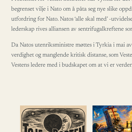
begrenset vilje i Nato om å påta seg nye slike oppdr
utfordring for Nato. Natos ‘alle skal med’ -utvidel
lederskap rives alliansen av sentrifugalkreftene
Da Natos utenriksministre møttes i Tyrkia i mai a
verdighet og manglende kritisk distanse, som Vest
Vestens ledere med i budskapet om at vi er verden.