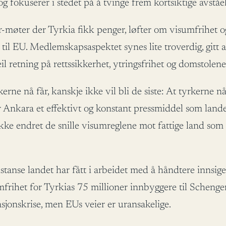
 fokuserer i stedet på å tvinge frem kortsiktige avståe
r-møter der Tyrkia fikk penger, løfter om visumfrihet 
r til EU. Medlemskapsaspektet synes lite troverdig, git
eil retning på rettssikkerhet, ytringsfrihet og domstole
rne nå får, kanskje ikke vil bli de siste: At tyrkerne 
 Ankara et effektivt og konstant pressmiddel som land
kke endret de snille visumreglene mot fattige land som 
istanse landet har fått i arbeidet med å håndtere innsige
sumfrihet for Tyrkias 75 millioner innbyggere til Schen
sjonskrise, men EUs veier er uransakelige.