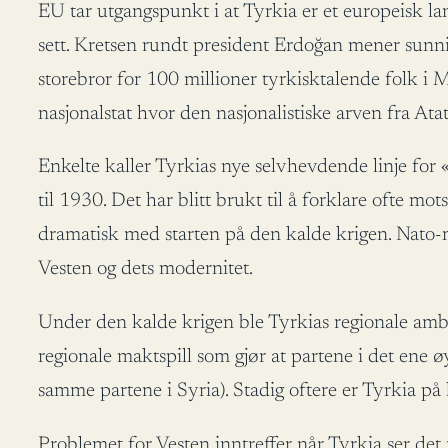
EU tar utgangspunkt i at Tyrkia er et europeisk la
sett. Kretsen rundt president Erdoğan mener sunnimu
storebror for 100 millioner tyrkisktalende folk i 
nasjonalstat hvor den nasjonalistiske arven fra Ata
Enkelte kaller Tyrkias nye selvhevdende linje for 
til 1930. Det har blitt brukt til å forklare ofte mot
dramatisk med starten på den kalde krigen. Nato-m
Vesten og dets modernitet.
Under den kalde krigen ble Tyrkias regionale ambis
regionale maktspill som gjør at partene i det ene ø
samme partene i Syria). Stadig oftere er Tyrkia på
Problemet for Vesten inntreffer når Tyrkia ser det