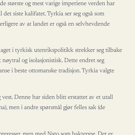
v de største og mest varige imperiene verden har
det siste kalifatet. Tyrkia ser seg også som
terligere av at landet er også en selvhevdende
get i tyrkisk utenrikspolitikk strekker seg tilbake
t nøytral og isolasjonistisk. Dette endret seg
se i beste ottomanske tradisjon. Tyrkia valgte
st. Denne har siden blitt erstattet av et utall
na), men i andre spørsmål gjør felles sak (de
e interesser, men med Nato som bakteppe. Det er