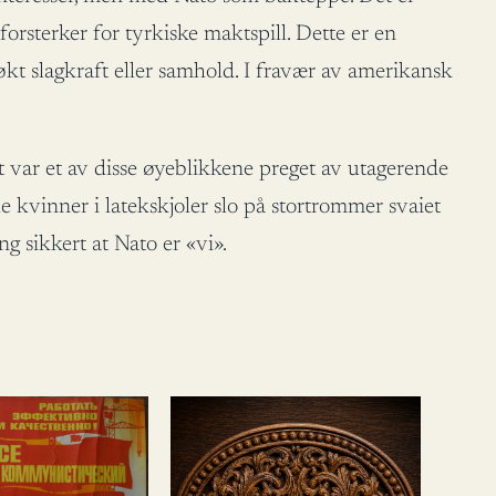
forsterker for tyrkiske maktspill. Dette er en
 økt slagkraft eller samhold. I fravær av amerikansk
t var et av disse øyeblikkene preget av utagerende
 kvinner i latekskjoler slo på stortrommer svaiet
g sikkert at Nato er «vi».