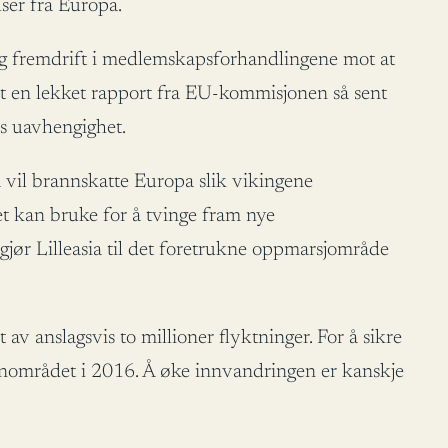
lser fra Europa.
og fremdrift i medlemskapsforhandlingene mot at
t at en lekket rapport fra EU-kommisjonen så sent
nes uavhengighet.
nå vil brannskatte Europa slik vikingene
et kan bruke for å tvinge fram nye
gjør Lilleasia til det foretrukne oppmarsjområde
t av anslagsvis to millioner flyktninger. For å sikre
genområdet i 2016. Å øke innvandringen er kanskje