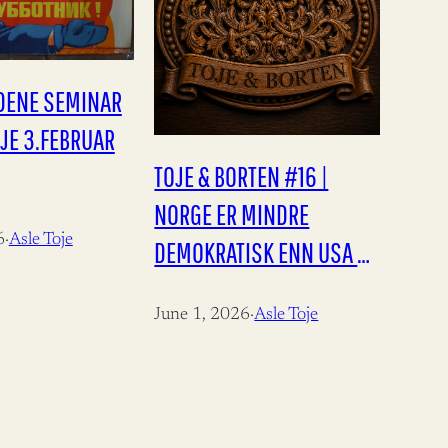
NDENE SEMINAR
JE 3.FEBRUAR
TOJE & BORTEN #16 |
NORGE ER MINDRE
6
·
Asle Toje
DEMOKRATISK ENN USA —
CARL I. HAGEN HAR RETT
June 1, 2026
·
Asle Toje