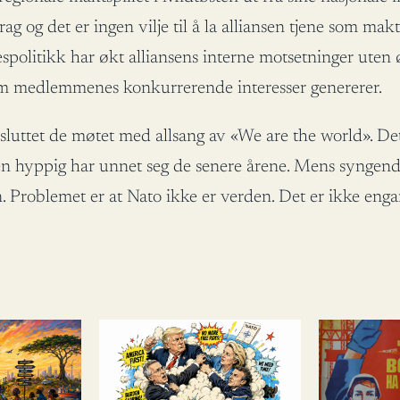
ag og det er ingen vilje til å la alliansen tjene som makt
sespolitikk har økt alliansens interne motsetninger uten
 som medlemmenes konkurrerende interesser genererer.
vsluttet de møtet med allsang av «We are the world». De
en hyppig har unnet seg de senere årene. Mens syngende
 Problemet er at Nato ikke er verden. Det er ikke engan