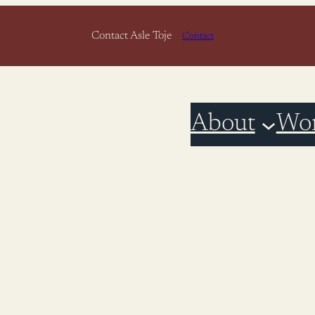
Contact Asle Toje
Contact
About
Wo