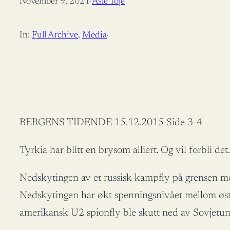
November 9, 2021
·
Asle Toje
In:
Full Archive
, 
Media
·
BERGENS TIDENDE 15.12.2015 Side 3-4
Tyrkia har blitt en brysom alliert. Og vil forbli det.
Nedskytingen av et russisk kampfly på grensen mel
Nedskytingen har økt spenningsnivået mellom øst 
amerikansk U2 spionfly ble skutt ned av Sovjetun