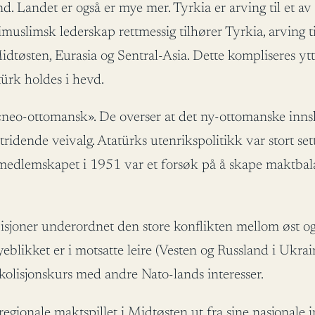
nd. Landet er også er mye mer. Tyrkia er arving til et a
slimsk lederskap rettmessig tilhører Tyrkia, arving til 
Midtøsten, Eurasia og Sentral-Asia. Dette kompliseres yt
türk holdes i hevd.
«neo-ottomansk». De overser at det ny-ottomanske innsla
stridende veivalg. Atatürks utenrikspolitikk var stort set
edlemskapet i 1951 var et forsøk på å skape maktbalan
joner underordnet den store konflikten mellom øst og ve
yeblikket er i motsatte leire (Vesten og Russland i Ukrai
 kolisjonskurs med andre Nato-lands interesser.
 regionale maktspillet i Midtøsten ut fra sine nasjonal