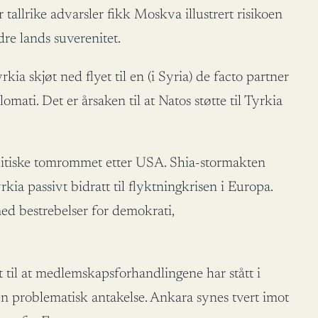
r tallrike advarsler fikk Moskva illustrert risikoen
re lands suverenitet.
ia skjøt ned flyet til en (i Syria) de facto partner
mati. Det er årsaken til at Natos støtte til Tyrkia
politiske tomrommet etter USA. Shia-stormakten
ia passivt bidratt til flyktningkrisen i Europa.
ed bestrebelser for demokrati,
t til at medlemskapsforhandlingene har stått i
en problematisk antakelse. Ankara synes tvert imot