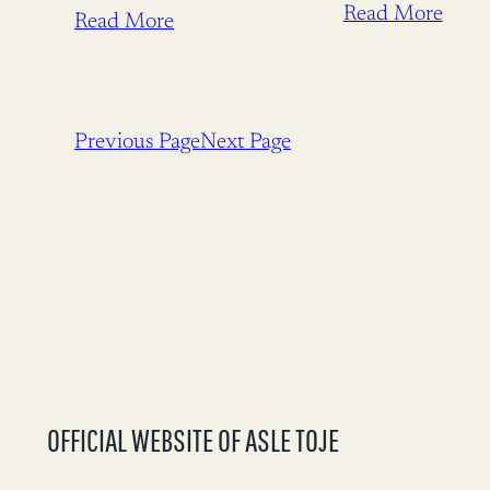
for svake. Publis
Read More
Read More
Panorama 09.06
06:00 Det inter
bistandsregimet
Previous Page
Next Page
OFFICIAL WEBSITE OF ASLE TOJE