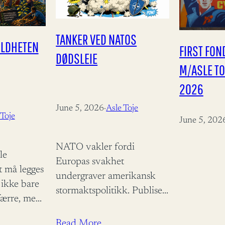
TANKER VED NATOS
ILDHETEN
FIRST FO
DØDSLEIE
M/ASLE TO
2026
June 5, 2026
·
Asle Toje
 Toje
June 5, 202
NATO vakler fordi
le
Europas svakhet
t må legges
undergraver amerikansk
 ikke bare
stormaktspolitikk. Publisert
færre, men
i E24 den 5 juni 2026 Alle
ene har vært
vet at ingen allianse varer
Read More