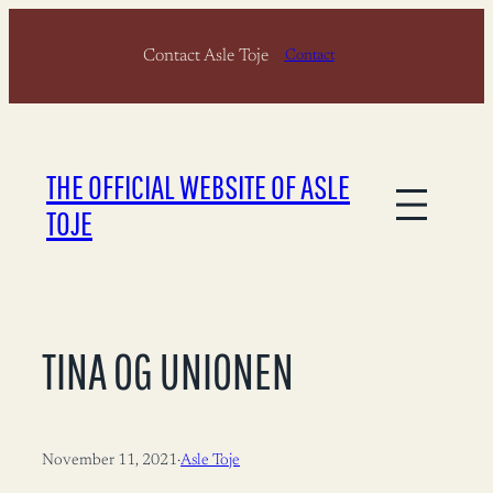
Skip
Contact Asle Toje
to
Contact
content
THE OFFICIAL WEBSITE OF ASLE
TOJE
TINA OG UNIONEN
November 11, 2021
·
Asle Toje