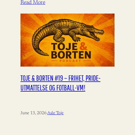
bistandsdebatten.…
Read More
TOJE & BORTEN #19 – FRIHET, PRIDE-
UTMATTELSE OG FOTBALL-VM!
June 13, 2026
·
Asle Toje