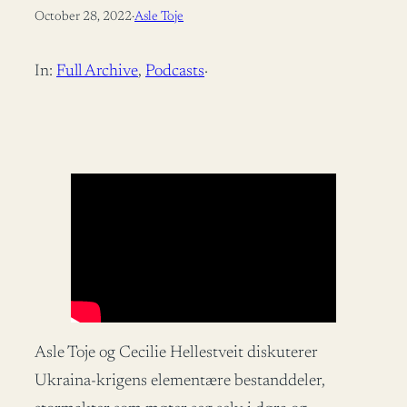
October 28, 2022
·
Asle Toje
In:
Full Archive
, 
Podcasts
·
Asle Toje og Cecilie Hellestveit diskuterer
Ukraina-krigens elementære bestanddeler,