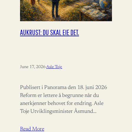
AUKRUST: DU SKAL EIE DET.
June 17, 2026
·
Asle Toje
Publisert i Panorama den 18. juni 2026
Reform er lettere å begrunne når du
anerkjenner behovet for endring. Asle
Toje Utviklingsminister Åsmund
Aukrust fortjener ros for å bidra til
bistandsdebatten.…
Read More