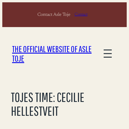
Skip
Contact Asle Toje
to
Contact
content
THE OFFICIAL WEBSITE OF ASLE
TOJE
TOJES TIME: CECILIE
HELLESTVEIT