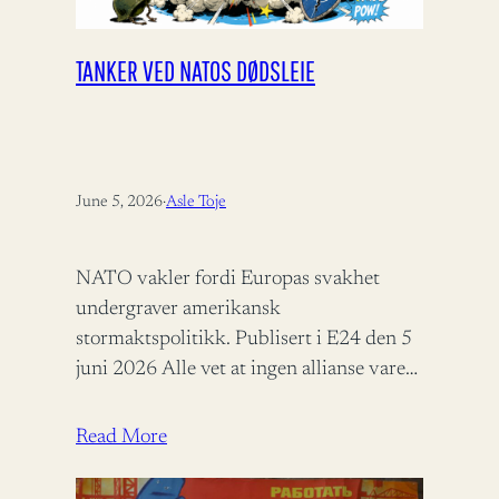
TANKER VED NATOS DØDSLEIE
June 5, 2026
·
Asle Toje
NATO vakler fordi Europas svakhet
undergraver amerikansk
stormaktspolitikk. Publisert i E24 den 5
juni 2026 Alle vet at ingen allianse varer
evig, men når den alliansen vi selv stoler
på…
Read More