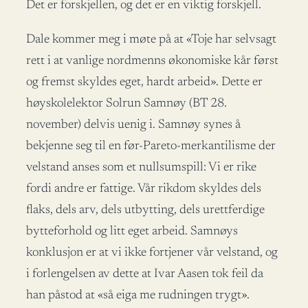
Det er forskjellen, og det er en viktig forskjell.
Dale kommer meg i møte på at «Toje har selvsagt
rett i at vanlige nordmenns økonomiske kår først
og fremst skyldes eget, hardt arbeid». Dette er
høyskolelektor Solrun Samnøy (BT 28.
november) delvis uenig i. Samnøy synes å
bekjenne seg til en før-Pareto-merkantilisme der
velstand anses som et nullsumspill: Vi er rike
fordi andre er fattige. Vår rikdom skyldes dels
flaks, dels arv, dels utbytting, dels urettferdige
bytteforhold og litt eget arbeid. Samnøys
konklusjon er at vi ikke fortjener vår velstand, og
i forlengelsen av dette at Ivar Aasen tok feil da
han påstod at «så eiga me rudningen trygt».