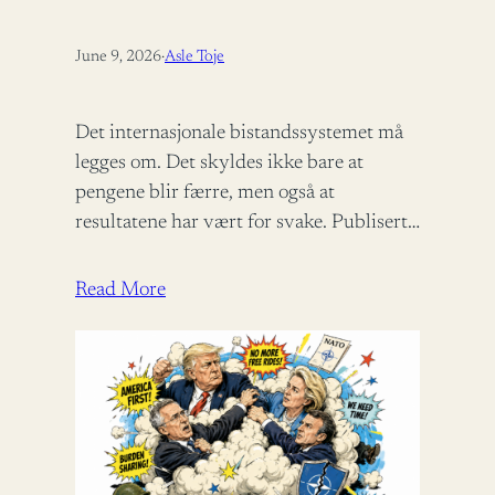
June 9, 2026
·
Asle Toje
Det internasjonale bistandssystemet må
legges om. Det skyldes ikke bare at
pengene blir færre, men også at
resultatene har vært for svake. Publisert i
Panorama 09.06.2026 – 06:00 Det
internasjonale bistandsregimet…
Read More