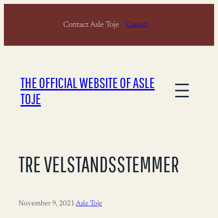
Skip
Contact Asle Toje
to
Contact
content
THE OFFICIAL WEBSITE OF ASLE
TOJE
TRE VELSTANDSSTEMMER
November 9, 2021
·
Asle Toje