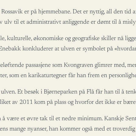
ossavik er på hjemmebane. Det er nyttig, all den tid anta
 ulv til et administrativt anliggende er dømt til å misl
iale, kulturelle, økonomiske og geografiske skiller nå l
e Enebakk konkluderer at ulven er symbolet på «hvordan
jerteløftende passasjene som Kvongraven glimrer med, m
r, som en karikaturtegner får han frem en personlighe
ulven. Et besøk i Bjørneparken på Flå får han til å ten
ket av 2011 kom på plass og hvorfor det ikke er bærek
a å være et øvre tak til et nedre minimum. Kanskje Sente
kens mange nyanser, han kommer også med et troverdig for