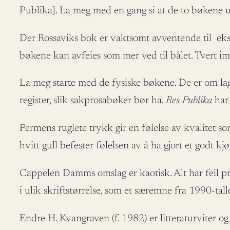
Publika]. La meg med en gang si at de to bøkene u
Der Rossaviks bok er vaktsomt avventende til eksp
bøkene kan avfeies som mer ved til bålet. Tvert im
La meg starte med de fysiske bøkene. De er om lag 
register, slik sakprosabøker bør ha.
Res Publika
har 
Permens ruglete trykk gir en følelse av kvalitet s
hvitt gull befester følelsen av å ha gjort et godt kjø
Cappelen Damms omslag er kaotisk. Alt har feil prop
i ulik skriftstørrelse, som et særemne fra 1990-tall
Endre H. Kvangraven (f. 1982) er litteraturviter og