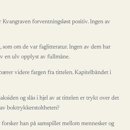
r Kvangraven forventningsløst positiv. Ingen av
e, som om de var faglitteratur. Ingen av dem har
av en ulv opplyst av fullmåne.
ærer videre fargen fra tittelen. Kapitelbåndet i
iden og slås i hjel av at tittelen er trykt over det
et av boktrykkerstoltheten?
nger forsker han på samspillet mellom mennesker og