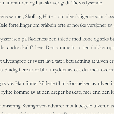
 litteraturen og han skriver godt. Tidvis lysende.
lvens sønner, Skoll og Hate – om ulverkrigerne som slos
æle fortellinger om gråbein ofte er norske versjoner av 
rysser isen på Rødenessjøen i slede med kone og seks ba
t de andre skal få leve. Den samme historien dukker op
ulveangrep er svært lavt, tatt i betraktning at ulven er 
. Stadig flere arter blir utryddet av oss, det mest overre
rykte. Han finner kildene til misforståelsen av ulven i 
ns rykte komme av at den dreper buskap, mer enn den k
nisering. Kvangraven advarer mot å besjele ulven, alts