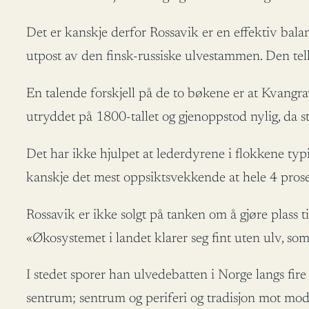
Det er kanskje derfor Rossavik er en effektiv bala
utpost av den finsk-russiske ulvestammen. Den tel
En talende forskjell på de to bøkene er at Kvangr
utryddet på 1800-tallet og gjenoppstod nylig, da s
Det har ikke hjulpet at lederdyrene i flokkene typ
kanskje det mest oppsiktsvekkende at hele 4 prose
Rossavik er ikke solgt på tanken om å gjøre plass ti
«Økosystemet i landet klarer seg fint uten ulv, som
I stedet sporer han ulvedebatten i Norge langs fire
sentrum; sentrum og periferi og tradisjon mot mod