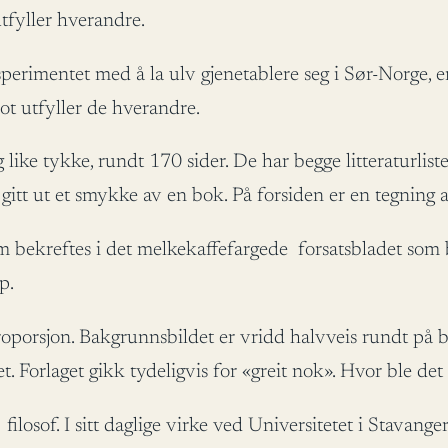
tfyller hverandre.
erimentet med å la ulv gjenetablere seg i Sør-Norge, e
ot utfyller de hverandre.
like tykke, rundt 170 sider. De har begge litteraturlist
gitt ut et smykke av en bok. På forsiden er en tegning 
om bekreftes i det melkekaffefargede forsatsbladet som b
p.
orsjon. Bakgrunnsbildet er vridd halvveis rundt på baks
et. Forlaget gikk tydeligvis for «greit nok». Hvor ble d
 filosof. I sitt daglige virke ved Universitetet i Stava