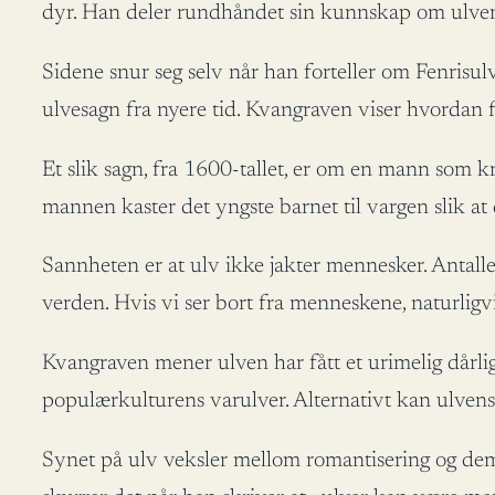
dyr. Han deler rundhåndet sin kunnskap om ulven i
Sidene snur seg selv når han forteller om Fenrisu
ulvesagn fra nyere tid. Kvangraven viser hvordan f
Et slik sagn, fra 1600-tallet, er om en mann som k
mannen kaster det yngste barnet til vargen slik a
Sannheten er at ulv ikke jakter mennesker. Antallet 
verden. Hvis vi ser bort fra menneskene, naturligvis
Kvangraven mener ulven har fått et urimelig dårlig 
populærkulturens varulver. Alternativt kan ulve
Synet på ulv veksler mellom romantisering og demo