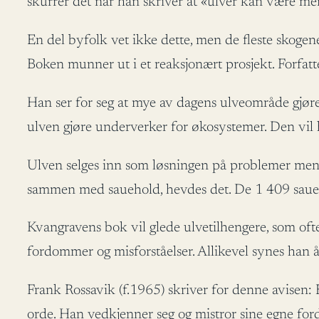
skurrer det når han skriver at «ulver kan være m
En del byfolk vet ikke dette, men de fleste skogen
Boken munner ut i et reaksjonært prosjekt. Forfatte
Han ser for seg at mye av dagens ulveområde gjøres
ulven gjøre underverker for økosystemer. Den vil
Ulven selges inn som løsningen på problemer menne
sammen med sauehold, hevdes det. De 1 409 sauene 
Kvangravens bok vil glede ulvetilhengere, som ofte b
fordommer og misforståelser. Allikevel synes han å
Frank Rossavik (f.1965) skriver for denne avisen: E
orde. Han vedkjenner seg og mistror sine egne for