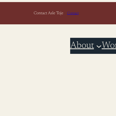
Contact Asle Toje
Contact
About
Wo