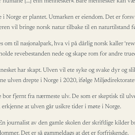
er humane […] enn mennesker». Bare mennesker kan være
e i Norge er plantet. Utmarken er eiendom. Det er forsvi
ren vil bringe norsk natur tilbake til en naturtilstand 
 om til nasjonalpark, hva vi på dårlig norsk kaller ‘rew
 holde revebestanden nede og skape rom for andre true
sket har skapt. Ulven vil ete syke og svake dyr og sl
ulven drepte i Norge i 2020, ifølge Miljødirektoratet,
or fjernt fra nærmeste ulv. De som er skeptisk til ulven
 erkjenne at ulven går usikre tider i møte i Norge.
n journalist av den gamle skolen der skriftlige kilder b
dommer. Det er så gammeldags at det er forfriskende.