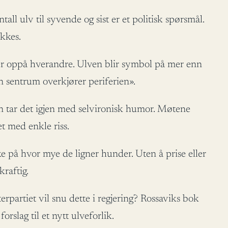
ll ulv til syvende og sist er et politisk spørsmål.
ykkes.
igger oppå hverandre. Ulven blir symbol på mer enn
 sentrum overkjører periferien».
en tar det igjen med selvironisk humor. Møtene
t med enkle riss.
ke på hvor mye de ligner hunder. Uten å prise eller
raftig.
rpartiet vil snu dette i regjering? Rossaviks bok
slag til et nytt ulveforlik.