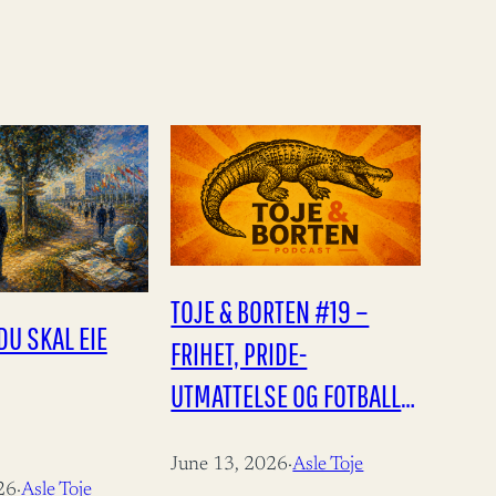
TOJE & BORTEN #19 –
DU SKAL EIE
FRIHET, PRIDE-
UTMATTELSE OG FOTBALL-
VM!
June 13, 2026
·
Asle Toje
26
·
Asle Toje