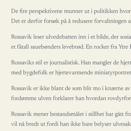
De fire perspektivene munner ut i politikken hvor R
Det er derfor forsøk på å redusere forvaltningen av
Rossavik leser ulvedebatten inn i et bilde, der sos
et fåtall sauebønders levebrød. En rocker fra Ytr
Rossaviks stil er journalistisk. Han mangler de h
med bygdefolk er hjertevarmende miniatyrportrette
Rossavik er ikke blant de som blir mo i knærne av 
fordømme ulven forklarer han hvordan rovdyrforli
Rossavik mener bestandsmålet i stillhet har gått fr
vil nå bredt ut fordi han ikke bare belyser ulvesa