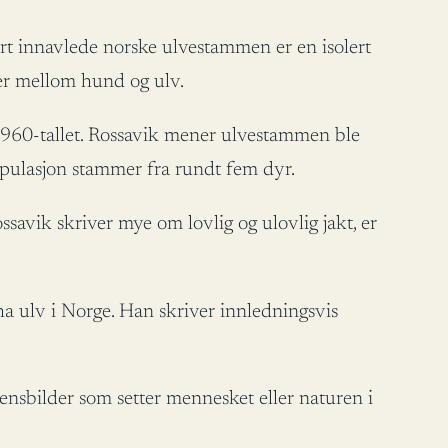
ært innavlede norske ulvestammen er en isolert
der mellom hund og ulv.
 1960-tallet. Rossavik mener ulvestammen ble
populasjon stammer fra rundt fem dyr.
savik skriver mye om lovlig og ulovlig jakt, er
å ha ulv i Norge. Han skriver innledningsvis
densbilder som setter mennesket eller naturen i