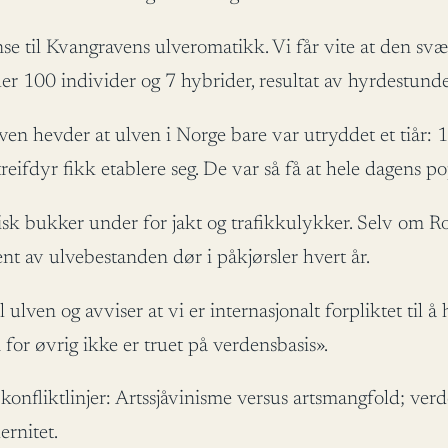
nse til Kvangravens ulveromatikk. Vi får vite at den sv
ler 100 individer og 7 hybrider, resultat av hyrdestun
aven hevder at ulven i Norge bare var utryddet et tiår:
treifdyr fikk etablere seg. De var så få at hele dagens 
isk bukker under for jakt og trafikkulykker. Selv om Ros
nt av ulvebestanden dør i påkjørsler hvert år.
l ulven og avviser at vi er internasjonalt forpliktet til 
 for øvrig ikke er truet på verdensbasis».
 konfliktlinjer: Artssjåvinisme versus artsmangfold; ver
ernitet.