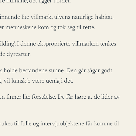
 humane, det ligger i ordet.
nnende lite villmark, ulvens naturlige habitat.
før menneskene kom og tok seg til rette.
ilding’. I denne eksproprierte villmarken tenkes
de dyrearter.
ik holde bestandene sunne. Den går sågar godt
 vil kanskje være uenig i det.
 finner lite forståelse. De får høre at de lider av
rukes til fulle og intervjuobjektene får komme til