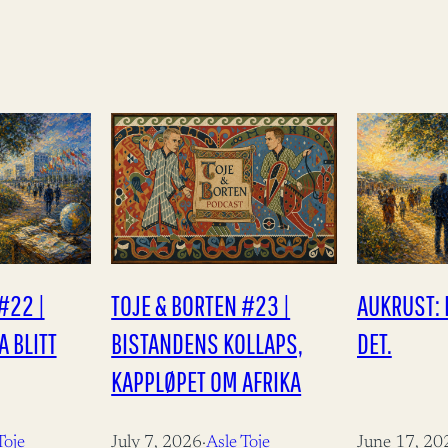
#22 |
TOJE & BORTEN #23 |
AUKRUST: 
 BLITT
BISTANDENS KOLLAPS,
DET.
KAPPLØPET OM AFRIKA
Toje
July 7, 2026
·
Asle Toje
June 17, 20