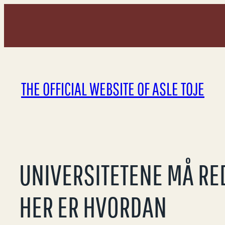
Skip
to
content
THE OFFICIAL WEBSITE OF ASLE TOJE
UNIVERSITETENE MÅ RED
HER ER HVORDAN