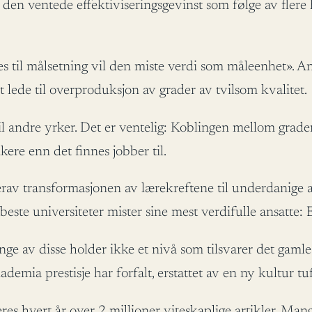
en ventede effektiviseringsgevinst som følge av flere 
s til målsetning vil den miste verdi som måleenhet». A
lede til overproduksjon av grader av tvilsom kvalitet.
vt til andre yrker. Det er ventelig: Koblingen mellom gr
ere enn det finnes jobber til.
erav transformasjonen av lærekreftene til underdanige 
beste universiteter mister sine mest verdifulle ansatte: 
ge av disse holder ikke et nivå som tilsvarer det gaml
emia prestisje har forfalt, erstattet av en ny kultur tuf
es hvert år over 2 millioner viteskaplige artikler. Mangt