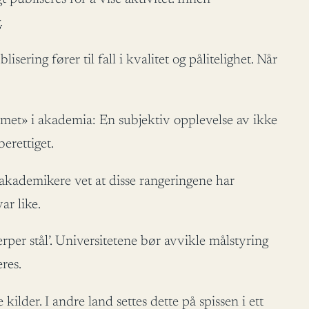
.
ering fører til fall i kvalitet og pålitelighet. Når
omet» i akademia: En subjektiv opplevelse av ikke
erettiget.
e akademikere vet at disse rangeringene har
ar like.
rper stål’. Universitetene bør avvikle målstyring
res.
 kilder. I andre land settes dette på spissen i ett