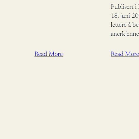
Publisert 
18. juni 2
lettere å b
anerkjenne
endring. As
Utviklings
Read More
Read More
Åsmund Auk
ros for å bi
bistandsde