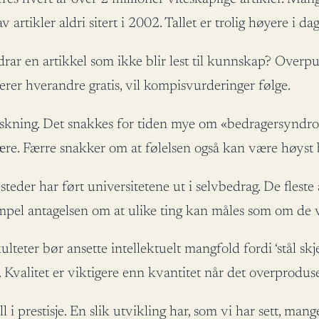
tikler aldri sitert i 2002. Tallet er trolig høyere i dag
r en artikkel som ikke blir lest til kunnskap? Overpublis
rderer hverandre gratis, vil kompisvurderinger følge.
orskning. Det snakkes for tiden mye om «bedragersyndr
e. Færre snakker om at følelsen også kan være høyst b
steder har ført universitetene ut i selvbedrag. De flest
pel antagelsen om at ulike ting kan måles som om de v
teter bør ansette intellektuelt mangfold fordi ‘stål skje
 Kvalitet er viktigere enn kvantitet når det overproduse
 i prestisje. En slik utvikling har, som vi har sett, mange