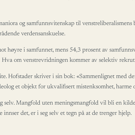
aniora og samfunnsvitenskap til venstreliberalismens ba
id rådende verdensanskuelse.
mot høyre i samfunnet, mens 54,3 prosent av samfunnsv
Hva om venstrevridningen kommer av selektiv rekrutt
lite. Hofstader skriver i sin bok: «Sammenlignet med de
deolog et objekt for ukvalifisert mistenksomhet, harme og
eg selv. Mangfold uten meningsmangfold vil bli en kilde 
innser det, er i seg selv et tegn på at de trenger hjelp.