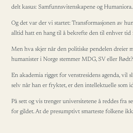
delt kasus: Samfunnsvitenskapene og Humaniora.
Og det var der vi startet: Transformasjonen av hum
alltid hatt en hang til å bekrefte den til enhver t
Men hva skjer når den politiske pendelen dreier 
humanister i Norge stemmer MDG, SV eller Rødt? 
En akademia rigget for venstresidens agenda, vil s
selv når han er fryktet, er den intellektuelle som i
På sett og vis trenger universitetene å reddes fra s
for gildet. At de presumptivt smarteste folkene ikke 