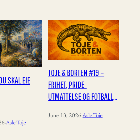
TOJE & BORTEN #19 –
DU SKAL EIE
FRIHET, PRIDE-
UTMATTELSE OG FOTBALL-
VM!
June 13, 2026
·
Asle Toje
26
·
Asle Toje