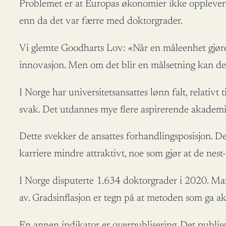
Problemet er at Europas økonomier ikke opplever d
enn da det var færre med doktorgrader.
Vi glemte Goodharts Lov: «Når en måleenhet gjøre
innovasjon. Men om det blir en målsetning kan det 
I Norge har universitetsansattes lønn falt, relati
svak. Det utdannes mye flere aspirerende akademik
Dette svekker de ansattes forhandlingsposisjon. D
karriere mindre attraktivt, noe som gjør at de nest-
I Norge disputerte 1.634 doktorgrader i 2020. Man
av. Gradsinflasjon er tegn på at metoden som ga akad
En annen indikator er overpublisering. Det publiser