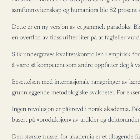
samfunnsvitenskap og humaniora ble 82 prosent av ar
Dette er en ny versjon av et gammelt paradoks: Bidra
en overflod av tidsskrifter liter på at fagfeller vu
Slik undergraves kvalitetskontrollen i empirisk f
å være så kompetent som andre oppfatter deg å vær
Besettelsen med internasjonale rangeringer av lære
grunnleggende metodologiske svakheter. For eksem
Ingen revolusjon er påkrevd i norsk akademia. Fakul
basert på «produksjon» av artikler og doktorander.
Den største trussel for akademia er et tiltagende fall