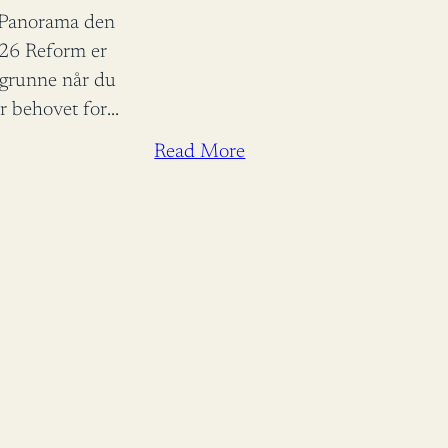
i Panorama den
026 Reform er
egrunne når du
r behovet for
le Toje
Read More
minister
rust fortjener
dra til
batten.…