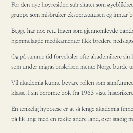
For den nye høyresiden står sitatet som øyeblikket
gruppe som misbruker ekspertstatusen og inntar 
Begge har noe rett. Ingen som gjennomlevde pande
hjemmelagde medikamenter fikk bredere nedslagsfelt
Og på samme tid forveksler ofte akademikere sin
som under migrasjonskrisen mente Norge burde ta
Vil akademia kunne bevare rollen som samfunnets e
klasse. I sin berømte bok fra 1963 viste historiker
En tenkelig hypotese er at så lenge akademia finner
på lik linje med en rekke andre land, øser stadig m