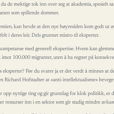
 da de mektige tok inn over seg at akademia, spesielt sa
banen som spillende dommer.
mien, kan hevde at den nye høyresiden kom godt ut av 
 i deres leir. Dels grunnet mistro til eksperter.
 kompetanse med generell ekspertise. Hvem kan glemm
 imot 100.000 migranter, uten å ha regnet på konsekv
ksperter? Før du svarer ja er det verdt å minnes at de
en Richard Hofstadter at «anti-intellektualisme» beveger
 opp nyttige ting og gir grunnlag for klok politikk, er d
er ressurser inn i en sektor som gir stadig mindre avkas