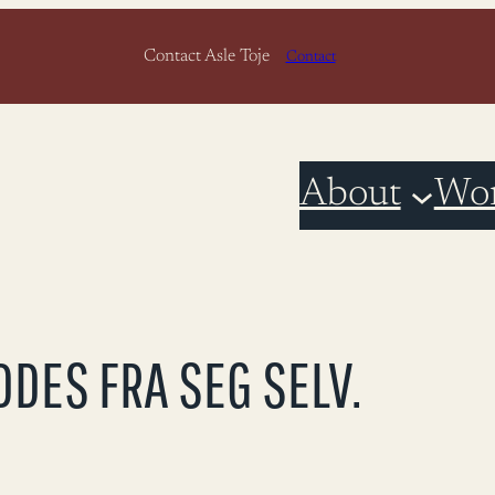
Contact Asle Toje
Contact
About
Wo
DES FRA SEG SELV.