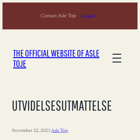
Skip
Contact Asle Toje
to
Contact
content
THE OFFICIAL WEBSITE OF ASLE
TOJE
UTVIDELSESUTMATTELSE
November 22, 2021
·
Asle Toje