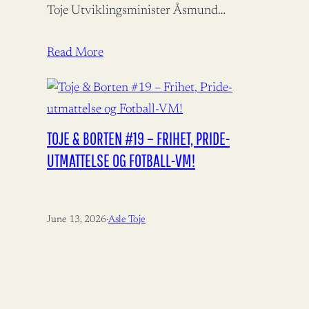
Toje Utviklingsminister Åsmund
Aukrust fortjener ros for å bidra til
bistandsdebatten.…
Read More
TOJE & BORTEN #19 – FRIHET, PRIDE-
UTMATTELSE OG FOTBALL-VM!
June 13, 2026
·
Asle Toje