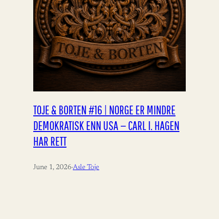
TOJE & BORTEN #16 | NORGE ER MINDRE
DEMOKRATISK ENN USA — CARL I. HAGEN
HAR RETT
June 1, 2026
·
Asle Toje