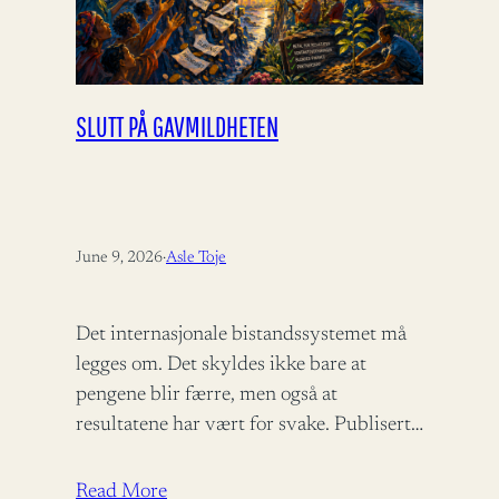
SLUTT PÅ GAVMILDHETEN
June 9, 2026
·
Asle Toje
Det internasjonale bistandssystemet må
legges om. Det skyldes ikke bare at
pengene blir færre, men også at
resultatene har vært for svake. Publisert i
Panorama 09.06.2026 – 06:00 Det
internasjonale bistandsregimet…
Read More