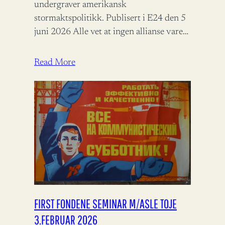
undergraver amerikansk
stormaktspolitikk. Publisert i E24 den 5
juni 2026 Alle vet at ingen allianse varer
evig, men når den alliansen vi selv stoler
på…
Read More
FIRST FONDENE SEMINAR M/ASLE TOJE
3.FEBRUAR 2026