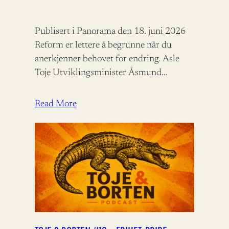
Publisert i Panorama den 18. juni 2026
Reform er lettere å begrunne når du
anerkjenner behovet for endring. Asle
Toje Utviklingsminister Åsmund
Aukrust fortjener ros for å bidra til
bistandsdebatten.…
Read More