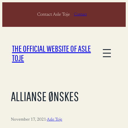
Skip
Contact Asle Toje
to
Contact
content
THE OFFICIAL WEBSITE OF ASLE
TOJE
ALLIANSE ØNSKES
November 17, 2021
·
Asle Toje