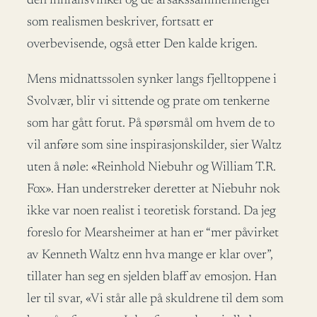
den innfallsvinkel og de årsakssammenhenger
som realismen beskriver, fortsatt er
overbevisende, også etter Den kalde krigen.
Mens midnattssolen synker langs fjelltoppene i
Svolvær, blir vi sittende og prate om tenkerne
som har gått forut. På spørsmål om hvem de to
vil anføre som sine inspirasjonskilder, sier Waltz
uten å nøle: «Reinhold Niebuhr og William T.R.
Fox». Han understreker deretter at Niebuhr nok
ikke var noen realist i teoretisk forstand. Da jeg
foreslo for Mearsheimer at han er “mer påvirket
av Kenneth Waltz enn hva mange er klar over”,
tillater han seg en sjelden blaff av emosjon. Han
ler til svar, «Vi står alle på skuldrene til dem som