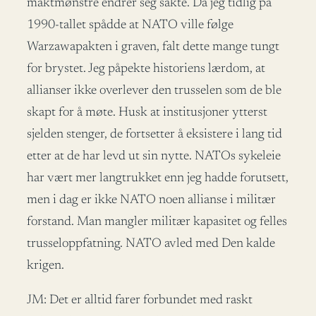
maktmønstre endrer seg sakte. Da jeg tidlig på
1990-tallet spådde at NATO ville følge
Warzawapakten i graven, falt dette mange tungt
for brystet. Jeg påpekte historiens lærdom, at
allianser ikke overlever den trusselen som de ble
skapt for å møte. Husk at institusjoner ytterst
sjelden stenger, de fortsetter å eksistere i lang tid
etter at de har levd ut sin nytte. NATOs sykeleie
har vært mer langtrukket enn jeg hadde forutsett,
men i dag er ikke NATO noen allianse i militær
forstand. Man mangler militær kapasitet og felles
trusseloppfatning. NATO avled med Den kalde
krigen.
JM: Det er alltid farer forbundet med raskt