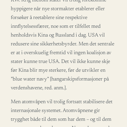
KW: Krig mellom stater vil trolig forekomme
hyppigere når nye stormakter etablerer eller
forsøker å reetablere sine respektive
innflytelsessfærer, noe som er tilfellet med
henholdsvis Kina og Russland i dag. USA vil
redusere sine sikkerhetsbyrder. Men det sentrale
er at i overskuelig fremtid vil ingen koalisjon av
stater kunne true USA. Det vil ikke kunne skje
før Kina blir mye sterkere, før de utvikler en
”blue water navy” [hangarskipsformasjoner på
verdenshavene, red. anm.].
Men atomvåpen vil trolig fortsatt stabilisere det
internasjonale systemet. Atomvåpnene gir
trygghet både til dem som har dem – og til dem