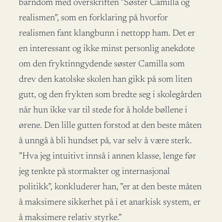
barndom med overskriften ”Søster Camilla og
realismen”, som en forklaring på hvorfor
realismen fant klangbunn i nettopp ham. Det er
en interessant og ikke minst personlig anekdote
om den fryktinngydende søster Camilla som
drev den katolske skolen han gikk på som liten
gutt, og den frykten som bredte seg i skolegården
når hun ikke var til stede for å holde bøllene i
ørene. Den lille gutten forstod at den beste måten
å unngå å bli hundset på, var selv å være sterk.
”Hva jeg intuitivt innså i annen klasse, lenge før
jeg tenkte på stormakter og internasjonal
politikk”, konkluderer han, ”er at den beste måten
å maksimere sikkerhet på i et anarkisk system, er
å maksimere relativ styrke.”