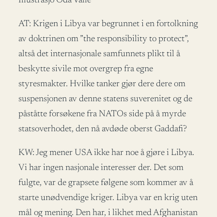
Illustrasjo Oda Valle
AT: Krigen i Libya var begrunnet i en fortolkning
av doktrinen om ”the responsibility to protect”,
altså det internasjonale samfunnets plikt til å
beskytte sivile mot overgrep fra egne
styresmakter. Hvilke tanker gjør dere dere om
suspensjonen av denne statens suverenitet og de
påståtte forsøkene fra NATOs side på å myrde
statsoverhodet, den nå avdøde oberst Gaddafi?
KW: Jeg mener USA ikke har noe å gjøre i Libya.
Vi har ingen nasjonale interesser der. Det som
fulgte, var de grapsete følgene som kommer av å
starte unødvendige kriger. Libya var en krig uten
mål og mening. Den har, i likhet med Afghanistan