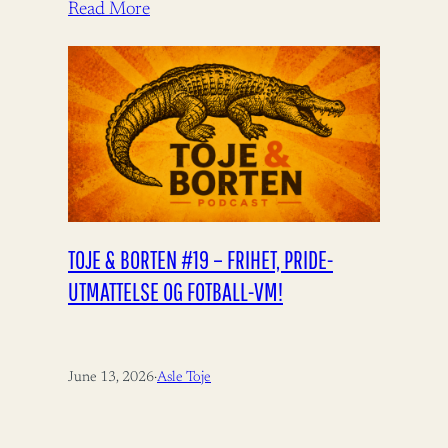
bistandsdebatten.…
Read More
TOJE & BORTEN #19 – FRIHET, PRIDE-
UTMATTELSE OG FOTBALL-VM!
June 13, 2026
·
Asle Toje