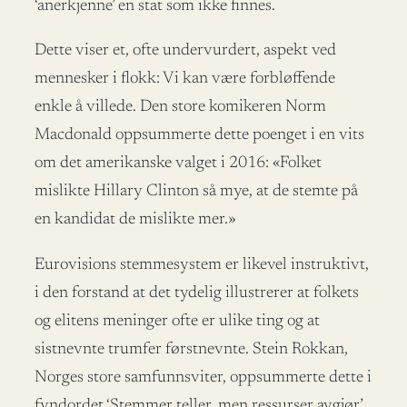
‘anerkjenne’ en stat som ikke finnes.
Dette viser et, ofte undervurdert, aspekt ved
mennesker i flokk: Vi kan være forbløffende
enkle å villede. Den store komikeren Norm
Macdonald oppsummerte dette poenget i en vits
om det amerikanske valget i 2016: «Folket
mislikte Hillary Clinton så mye, at de stemte på
en kandidat de mislikte mer.»
Eurovisions stemmesystem er likevel instruktivt,
i den forstand at det tydelig illustrerer at folkets
og elitens meninger ofte er ulike ting og at
sistnevnte trumfer førstnevnte. Stein Rokkan,
Norges store samfunnsviter, oppsummerte dette i
fyndordet ‘Stemmer teller, men ressurser avgjør’.