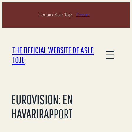
Skip
Contact Asle Toje
to
Contact
content
THE OFFICIAL WEBSITE OF ASLE
TOJE
EUROVISION: EN
HAVARIRAPPORT