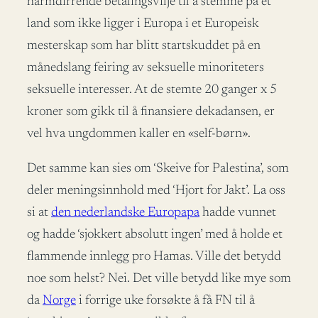
harmdirrende betalingsvilje til å stemme på et
land som ikke ligger i Europa i et Europeisk
mesterskap som har blitt startskuddet på en
månedslang feiring av seksuelle minoriteters
seksuelle interesser. At de stemte 20 ganger x 5
kroner som gikk til å finansiere dekadansen, er
vel hva ungdommen kaller en «self-børn».
Det samme kan sies om ‘Skeive for Palestina’, som
deler meningsinnhold med ‘Hjort for Jakt’. La oss
si at
den nederlandske Europapa
hadde vunnet
og hadde ‘sjokkert absolutt ingen’ med å holde et
flammende innlegg pro Hamas. Ville det betydd
noe som helst? Nei. Det ville betydd like mye som
da
Norge
i forrige uke forsøkte å få FN til å