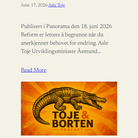
June 17, 2026
·
Asle Toje
Publisert i Panorama den 18. juni 2026
Reform er lettere å begrunne når du
anerkjenner behovet for endring. Asle
Toje Utviklingsminister Åsmund
Aukrust fortjener ros for å bidra til
bistandsdebatten.…
Read More