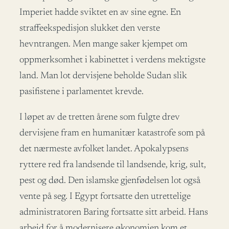
Imperiet hadde sviktet en av sine egne. En
straffeekspedisjon slukket den verste
hevntrangen. Men mange saker kjempet om
oppmerksomhet i kabinettet i verdens mektigste
land. Man lot dervisjene beholde Sudan slik
pasifistene i parlamentet krevde.
I løpet av de tretten årene som fulgte drev
dervisjene fram en humanitær katastrofe som på
det nærmeste avfolket landet. Apokalypsens
ryttere red fra landsende til landsende, krig, sult,
pest og død. Den islamske gjenfødelsen lot også
vente på seg. I Egypt fortsatte den utrettelige
administratoren Baring fortsatte sitt arbeid. Hans
arbeid for å modernisere økonomien kom et