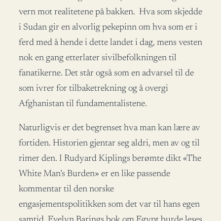
vern mot realitetene på bakken. Hva som skjedde
i Sudan gir en alvorlig pekepinn om hva som er i
ferd med å hende i dette landet i dag, mens vesten
nok en gang etterlater sivilbefolkningen til
fanatikerne. Det står også som en advarsel til de
som ivrer for tilbaketrekning og å overgi
Afghanistan til fundamentalistene.
Naturligvis er det begrenset hva man kan lære av
fortiden. Historien gjentar seg aldri, men av og til
rimer den. I Rudyard Kiplings berømte dikt «The
White Man’s Burden» er en like passende
kommentar til den norske
engasjementspolitikken som det var til hans egen
samtid. Evelyn Barings bok om Egypt burde leses