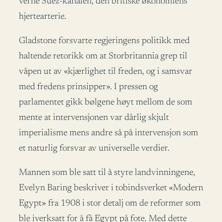
verne Suez-kanalen, den britiske økonomiens
hjertearterie.
Gladstone forsvarte regjeringens politikk med
haltende retorikk om at Storbritannia grep til
våpen ut av «kjærlighet til freden, og i samsvar
med fredens prinsipper». I pressen og
parlamentet gikk bølgene høyt mellom de som
mente at intervensjonen var dårlig skjult
imperialisme mens andre så på intervensjon som
et naturlig forsvar av universelle verdier.
Mannen som ble satt til å styre landvinningene,
Evelyn Baring beskriver i tobindsverket «Modern
Egypt» fra 1908 i stor detalj om de reformer som
ble iverksatt for å få Egypt på fote. Med dette