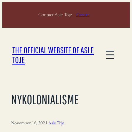
Skip
Contact Asle Toje
to
Contact
content
THE OFFICIAL WEBSITE OF ASLE
TOJE
NYKOLONIALISME
November 16, 2021
·
Asle Toje