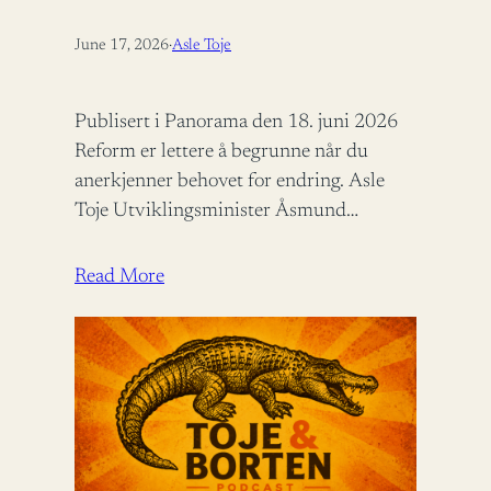
June 17, 2026
·
Asle Toje
Publisert i Panorama den 18. juni 2026
Reform er lettere å begrunne når du
anerkjenner behovet for endring. Asle
Toje Utviklingsminister Åsmund
Aukrust fortjener ros for å bidra til
bistandsdebatten.…
Read More