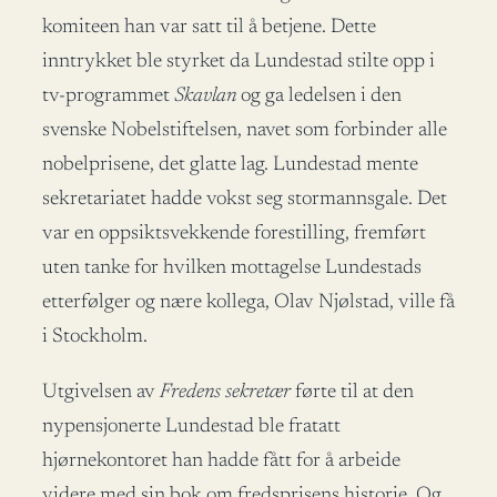
komiteen han var satt til å betjene. Dette
inntrykket ble styrket da Lundestad stilte opp i
tv-programmet
Skavlan
og ga ledelsen i den
svenske Nobelstiftelsen, navet som forbinder alle
nobelprisene, det glatte lag. Lundestad mente
sekretariatet hadde vokst seg stormannsgale. Det
var en oppsiktsvekkende forestilling, fremført
uten tanke for hvilken mottagelse Lundestads
etterfølger og nære kollega, Olav Njølstad, ville få
i Stockholm.
Utgivelsen av
Fredens sekretær
førte til at den
nypensjonerte Lundestad ble fratatt
hjørnekontoret han hadde fått for å arbeide
videre med sin bok om fredsprisens historie. Og