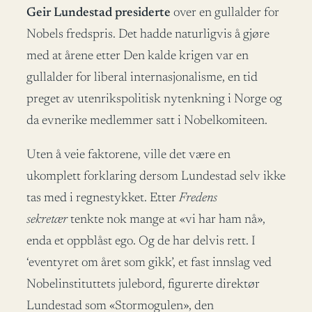
Geir Lundestad presiderte
over en gullalder for
Nobels fredspris. Det hadde naturligvis å gjøre
med at årene etter Den kalde krigen var en
gullalder for liberal internasjonalisme, en tid
preget av utenrikspolitisk nytenkning i Norge og
da evnerike medlemmer satt i Nobelkomiteen.
Uten å veie faktorene, ville det være en
ukomplett forklaring dersom Lundestad selv ikke
tas med i regnestykket. Etter
Fredens
sekretær
tenkte nok mange at «vi har ham nå»,
enda et oppblåst ego. Og de har delvis rett. I
‘eventyret om året som gikk’, et fast innslag ved
Nobelinstituttets julebord, figurerte direktør
Lundestad som «Stormogulen», den