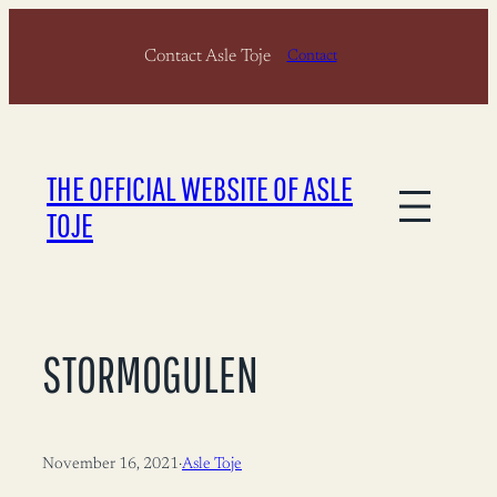
Skip
Contact Asle Toje
to
Contact
content
THE OFFICIAL WEBSITE OF ASLE
TOJE
STORMOGULEN
November 16, 2021
·
Asle Toje