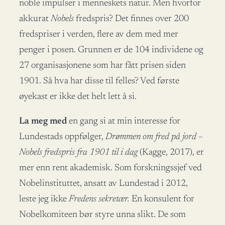
noble impulser i menneskets natur. Men hvorfor
akkurat
Nobels
fredspris? Det finnes over 200
fredspriser i verden, flere av dem med mer
penger i posen. Grunnen er de 104 individene og
27 organisasjonene som har fått prisen siden
1901. Så hva har disse til felles? Ved første
øyekast er ikke det helt lett å si.
La meg med
en gang si at min interesse for
Lundestads oppfølger,
Drømmen om fred på jord –
Nobels fredspris fra 1901 til i dag
(Kagge, 2017), er
mer enn rent akademisk. Som forskningssjef ved
Nobelinstituttet, ansatt av Lundestad i 2012,
leste jeg ikke
Fredens sekretær.
En konsulent for
Nobelkomiteen bør styre unna slikt. De som