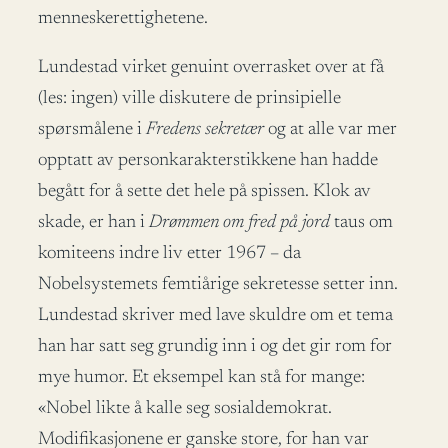
menneskerettighetene.
Lundestad virket genuint overrasket over at få
(les: ingen) ville diskutere de prinsipielle
spørsmålene i
Fredens sekretær
og at alle var mer
opptatt av personkarakterstikkene han hadde
begått for å sette det hele på spissen. Klok av
skade, er han i
Drømmen om fred på jord
taus om
komiteens indre liv etter 1967 – da
Nobelsystemets femtiårige sekretesse setter inn.
Lundestad skriver med lave skuldre om et tema
han har satt seg grundig inn i og det gir rom for
mye humor. Et eksempel kan stå for mange:
«Nobel likte å kalle seg sosialdemokrat.
Modifikasjonene er ganske store, for han var