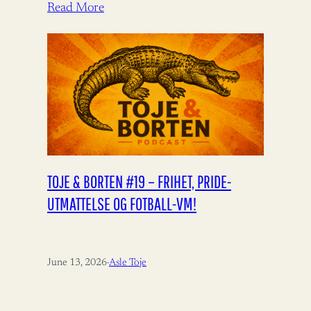
bistandsdebatten.…
Read More
TOJE & BORTEN #19 – FRIHET, PRIDE-
UTMATTELSE OG FOTBALL-VM!
June 13, 2026
·
Asle Toje