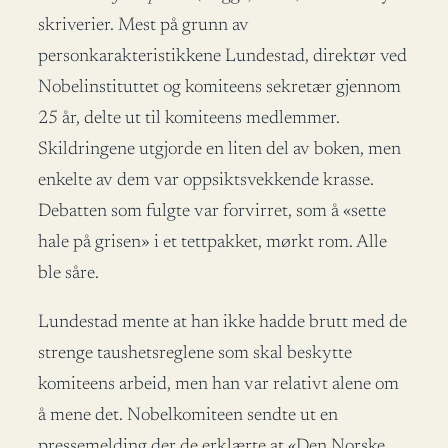
skriverier. Mest på grunn av
personkarakteristikkene Lundestad, direktør ved
Nobelinstituttet og komiteens sekretær gjennom
25 år, delte ut til komiteens medlemmer.
Skildringene utgjorde en liten del av boken, men
enkelte av dem var oppsiktsvekkende krasse.
Debatten som fulgte var forvirret, som å «sette
hale på grisen» i et tettpakket, mørkt rom. Alle
ble såre.
Lundestad mente at han ikke hadde brutt med de
strenge taushetsreglene som skal beskytte
komiteens arbeid, men han var relativt alene om
å mene det. Nobelkomiteen sendte ut en
pressemelding der de erklærte at «Den Norske